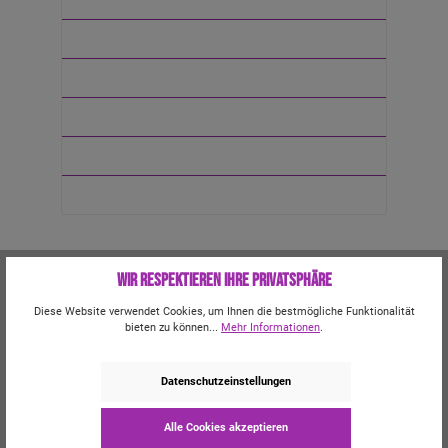
Kits
Zubehör
Marken
Bundles
Sale
Lexikon: D
Wir respektieren Ihre Privatsphäre
Diese Website verwendet Cookies, um Ihnen die bestmögliche Funktionalität
Dampferzunge/Vapers Tongue
bieten zu können...
Mehr Informationen
.
Disposable
Datenschutzeinstellungen
DIY
Drip Tip / Mundstück
Alle Cookies akzeptieren