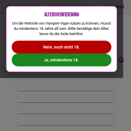
LIQUIDRECHNER
GRATIS VERSAND AB 50€
KONTAKT
Altersverifizierung
Um die Website von Vampire Vape nutzen zu können, musst
du mindestens 18 Jahre alt sein. Bitte bestätige dein Alter,
bevor du die Seite betrittst.
Nein, noch nicht 18.
Ja, mindestens 18.
Lexikon
D
Disposable
Neuheiten
E-liquid
Aroma & DIY
Einweg
Big Puff