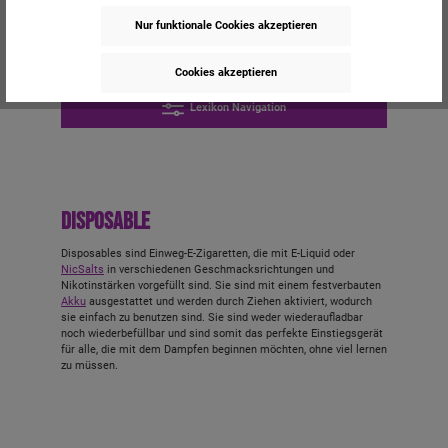
DTL
Nur funktionale Cookies akzeptieren
Cookies akzeptieren
Lexikon Navigation
Disposable
Disposables sind Einweg-E-Zigaretten, die mit E-Liquid oder
NicSalts
in verschiedenen Geschmacksrichtungen und
Nikotinstärken vorgefüllt sind. Sie sind mit einem festverbauten
Akku
ausgestattet und werden durch Ziehen aktiviert, wodurch
sie einfach zu benutzen sind. Sie sind weder wiederaufladbar
noch wiederbefüllbar und sind somit das perfekte Einstiegsgerät
für alle, die mit dem Dampfen beginnen möchten, ohne viel lernen
zu müssen.