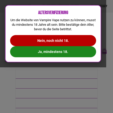
LIQUIDRECHNER
GRATIS VERSAND AB 50€
KONTAKT
Altersverifizierung
Um die Website von Vampire Vape nutzen zu können, musst
du mindestens 18 Jahre alt sein. Bitte bestätige dein Alter,
bevor du die Seite betrittst.
Nein, noch nicht 18.
Ja, mindestens 18.
Lexikon
L
Neuheiten
E-liquid
Aroma & DIY
Einweg
Big Puff