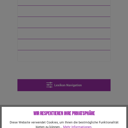
Kits
Zubehör
Marken
Bundles
Sale
Lexikon Navigation
Wir respektieren Ihre Privatsphäre
L
2 Beiträge in dieser Lexikon Kategorie
Diese Website verwendet Cookies, um Ihnen die bestmögliche Funktionalität
bieten zu können...
Mehr Informationen
.