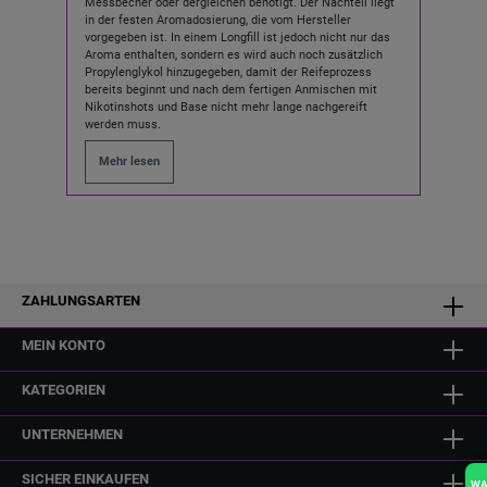
Messbecher oder dergleichen benötigt. Der Nachteil liegt
in der festen Aromadosierung, die vom Hersteller
vorgegeben ist. In einem Longfill ist jedoch nicht nur das
Aroma enthalten, sondern es wird auch noch zusätzlich
Propylenglykol hinzugegeben, damit der Reifeprozess
bereits beginnt und nach dem fertigen Anmischen mit
Nikotinshots und Base nicht mehr lange nachgereift
werden muss.
Mehr lesen
ZAHLUNGSARTEN
MEIN KONTO
KATEGORIEN
UNTERNEHMEN
SICHER EINKAUFEN
W