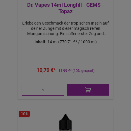
Dr. Vapes 14ml Longfill - GEMS -
Topaz
Erlebe den Geschmack der tropischen Inseln auf
deiner Zunge mit dieser magisch reifen
Mangomischung. Ein süßer erster Zug und
erfrischend exotischer Abgang machen dieses
Inhalt:
14 ml
(770,71 €* / 1000 ml)
köstliche Aroma perfekt, um von entspannten
Strandmomenten zu träumen. Achtung! Es
handelt sich um ein 60ml Longfill Aroma! Mit
46ml Base auffüllen, um 60ml mit 0mg Nikotin
Liquid zu erhalten. Mit 10ml 18mg NicShot und
10,79 €*
36ml Base auffüllen, um 60ml mit 3mg Nikotin
11,99 €*
(10% gespart)
Liquid zu erhalten. Mit 20ml 18mg NicShot und
26ml Base auffüllen, um 60ml mit 6mg Nikotin
Liquid zu erhalten.Nicht pur dampfen!
Lieferumfang: 1x Dr. Vapes 14ml Longfill - GEMS
- Topaz
10
%