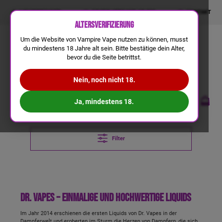
LIQUIDRECHNER
GRATIS VERSAND AB 50€
KONTAKT
Altersverifizierung
Um die Website von Vampire Vape nutzen zu können, musst
du mindestens 18 Jahre alt sein. Bitte bestätige dein Alter,
bevor du die Seite betrittst.
Nein, noch nicht 18.
Ja, mindestens 18.
Filter
Dr. Vapes – einmalige und hochwertige Liquids
Im Jahr 2014 erschienen die ersten Liquids von Dr. Vapes in der
Dampferwelt und eroberten im Sturm die Herzen von Dampfern, die sich