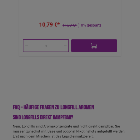
um 60ml mit 0mg Nikotin Liquid zu erhalten. Mit
10ml 18mg NicShot und 36ml Base auffüllen,
um 60ml mit 3mg Nikotin Liquid zu erhalten. Mit
20ml 18mg NicShot und 26ml Base auffüllen,
10,79 €*
um 60ml mit 6mg Nikotin Liquid zu
11,99 €*
(10% gespart)
erhalten.Nicht pur dampfen! Lieferumfang: 1x
Dr. Vapes 14ml Longfill - Desserts - Lotus
FAQ – häufige Fragen zu Longfill Aromen
Sind Longfills direkt dampfbar?
Nein. Longfills sind Aromakonzentrate und nicht direkt dampfbar. Sie
müssen zunächst mit Base und optional Nikotinshots aufgefüllt werden.
Erst nach dem Mischen ist das Liquid einsatzbereit.