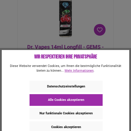
Dr. Vapes 14ml Longfill - GEMS -
Opal
Wir respektieren Ihre Privatsphäre
Ein fruchtiges Kirscharoma aus reifen Kirschen.
Diese Website verwendet Cookies, um Ihnen die bestmögliche Funktionalität
Wie leuchtende Edelsteine gepflückt, für den
bieten zu können...
Mehr Informationen
.
saftigen Kirschgeschmack, den Du den ganzen
Tag erleben willst. Achtung! Es handelt sich um
Inhalt:
14 ml
(770,71 €* / 1000 ml)
ein 60ml Longfill Aroma! Mit 46ml Base
Datenschutzeinstellungen
auffüllen, um 60ml mit 0mg Nikotin Liquid zu
erhalten. Mit 10ml 18mg NicShot und 36ml Base
Alle Cookies akzeptieren
auffüllen, um 60ml mit 3mg Nikotin Liquid zu
erhalten. Mit 20ml 18mg NicShot und 26ml Base
10,79 €*
auffüllen, um 60ml mit 6mg Nikotin Liquid zu
11,99 €*
(10% gespart)
Nur funktionale Cookies akzeptieren
erhalten.Nicht pur dampfen! Lieferumfang: 1x
Dr. Vapes 14ml Longfill - GEMS - Opal
Cookies akzeptieren