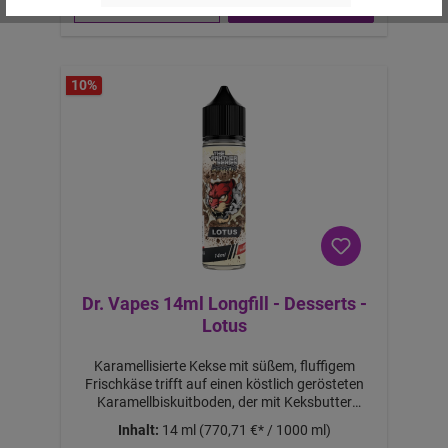
10
%
Dr. Vapes 14ml Longfill - Desserts -
Lotus
Karamellisierte Kekse mit süßem, fluffigem
Frischkäse trifft auf einen köstlich gerösteten
Karamellbiskuitboden, der mit Keksbutter
beträufelt wird. Achtung! Es handelt sich um ein
Inhalt:
14 ml
(770,71 €* / 1000 ml)
60ml Longfill Aroma! Mit 46ml Base auffüllen,