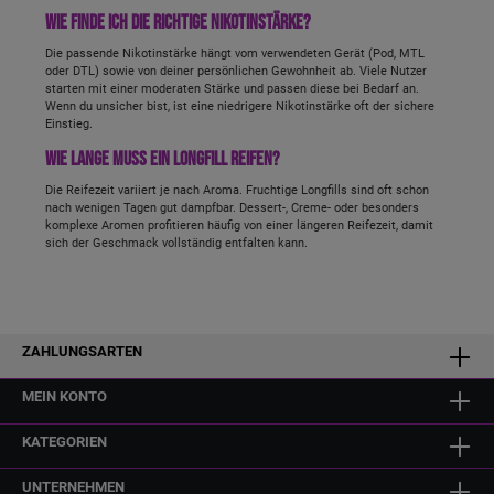
Wie finde ich die richtige Nikotinstärke?
Die passende Nikotinstärke hängt vom verwendeten Gerät (Pod, MTL
oder DTL) sowie von deiner persönlichen Gewohnheit ab. Viele Nutzer
starten mit einer moderaten Stärke und passen diese bei Bedarf an.
Wenn du unsicher bist, ist eine niedrigere Nikotinstärke oft der sichere
Einstieg.
Wie lange muss ein Longfill reifen?
Die Reifezeit variiert je nach Aroma. Fruchtige Longfills sind oft schon
nach wenigen Tagen gut dampfbar. Dessert-, Creme- oder besonders
komplexe Aromen profitieren häufig von einer längeren Reifezeit, damit
sich der Geschmack vollständig entfalten kann.
ZAHLUNGSARTEN
MEIN KONTO
KATEGORIEN
UNTERNEHMEN