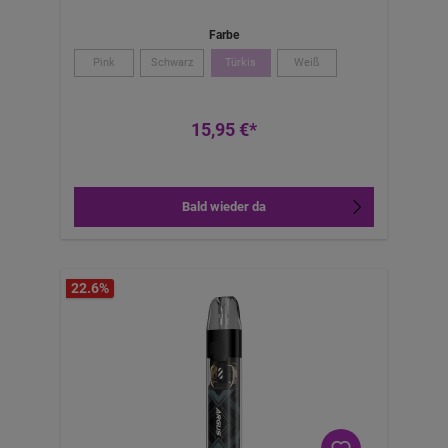
Farbe
Pink
Schwarz
Türkis
Weiß
15,95 €*
Bald wieder da
22.6
%