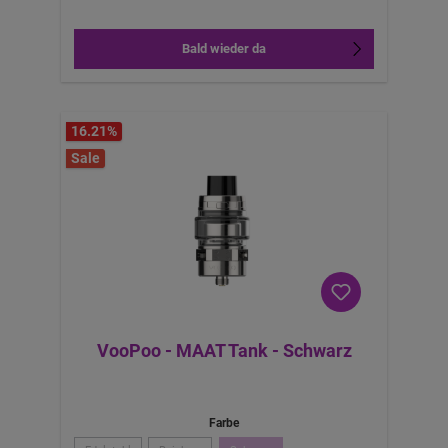
Bald wieder da
16.21
%
Sale
VooPoo - MAAT Tank - Schwarz
Farbe