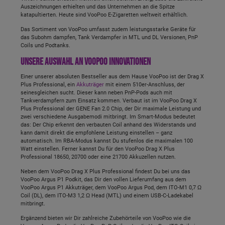
Auszeichnungen erhielten und das Unternehmen an die Spitze
katapultierten. Heute sind VooPoo E-Zigaretten weltweit erhältlich.
Das Sortiment von VooPoo umfasst zudem leistungsstarke Geräte für
das Subohm dampfen, Tank Verdampfer in MTL und DL Versionen, PnP
Coils und Podtanks.
Unsere Auswahl an VooPoo Innovationen
Einer unserer absoluten Bestseller aus dem Hause VooPoo ist der Drag X
Plus Professional, ein
Akkuträger
mit einem 510er-Anschluss, der
seinesgleichen sucht. Dieser kann neben PnP-Pods auch mit
Tankverdampfern zum Einsatz kommen. Verbaut ist im VooPoo Drag X
Plus Professional der GENE Fan 2.0 Chip, der Dir maximale Leistung und
zwei verschiedene Ausgabemodi mitbringt. Im Smart-Modus bedeutet
das: Der Chip erkennt den verbauten Coil anhand des Widerstands und
kann damit direkt die empfohlene Leistung einstellen – ganz
automatisch. Im RBA-Modus kannst Du stufenlos die maximalen 100
Watt einstellen. Ferner kannst Du für den VooPoo Drag X Plus
Professional 18650, 20700 oder eine 21700 Akkuzellen nutzen.
Neben dem VooPoo Drag X Plus Professional findest Du bei uns das
VooPoo Argus P1 Podkit, das Dir den vollen Lieferumfang aus dem
VooPoo Argus P1 Akkuträger, dem VooPoo Argus Pod, dem ITO-M1 0,7 Ω
Coil (DL), dem ITO-M3 1,2 Ω Head (MTL) und einem USB-C-Ladekabel
mitbringt.
Ergänzend bieten wir Dir zahlreiche Zubehörteile von VooPoo wie die