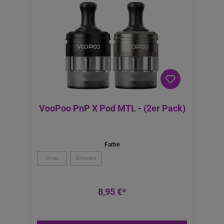
VooPoo PnP X Pod MTL - (2er Pack)
Farbe
Grau
Schwarz
8,95 €*