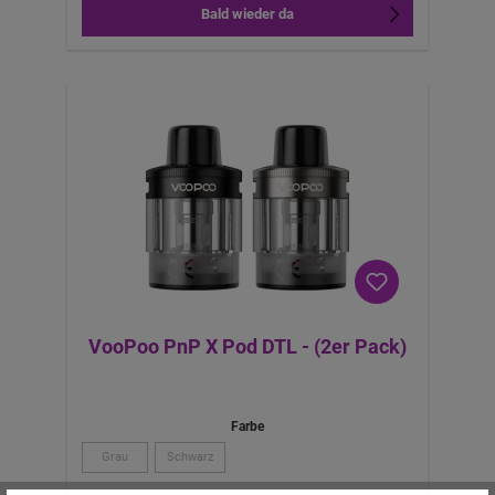
Bald wieder da
VooPoo PnP X Pod DTL - (2er Pack)
Farbe
Grau
Schwarz