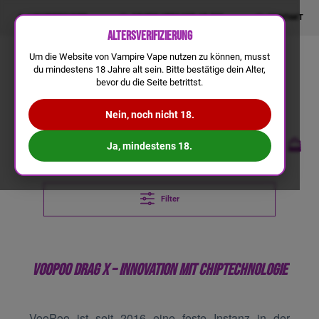
LIQUIDRECHNER
GRATIS VERSAND AB 50€
KONTAKT
Altersverifizierung
Um die Website von Vampire Vape nutzen zu können, musst
du mindestens 18 Jahre alt sein. Bitte bestätige dein Alter,
bevor du die Seite betrittst.
Nein, noch nicht 18.
Ja, mindestens 18.
Filter
VOOPOO DRAG X – INNOVATION MIT CHIPTECHNOLOGIE
VooPoo ist seit 2016 eine feste Instanz in der