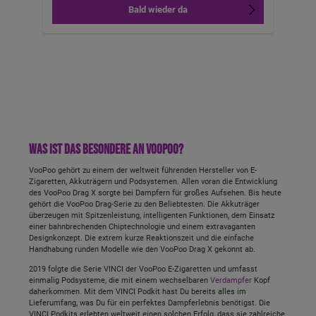
Bald wieder da
Was ist das Besondere an VooPoo?
VooPoo gehört zu einem der weltweit führenden Hersteller von E-
Zigaretten, Akkuträgern und Podsystemen. Allen voran die Entwicklung
des VooPoo Drag X sorgte bei Dampfern für großes Aufsehen. Bis heute
gehört die VooPoo Drag-Serie zu den Beliebtesten. Die Akkuträger
überzeugen mit Spitzenleistung, intelligenten Funktionen, dem Einsatz
einer bahnbrechenden Chiptechnologie und einem extravaganten
Designkonzept. Die extrem kurze Reaktionszeit und die einfache
Handhabung runden Modelle wie den VooPoo Drag X gekonnt ab.
2019 folgte die Serie VINCI der VooPoo E-Zigaretten und umfasst
einmalig Podsysteme, die mit einem wechselbaren
Verdampfer
Kopf
daherkommen. Mit dem VINCI Podkit hast Du bereits alles im
Lieferumfang, was Du für ein perfektes Dampferlebnis benötigst. Die
VINCI Podkits erlebten weltweit einen solchen Erfolg, dass sie zahlreiche