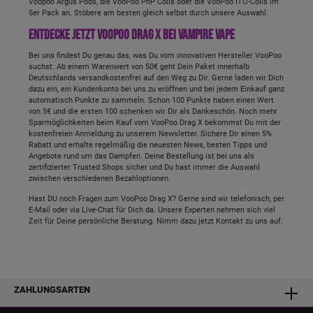
Voopoo Argus Pods, die VooPoo PnP Coils oder die VooPoo ITO-Coils im
5er Pack an. Stöbere am besten gleich selbst durch unsere Auswahl.
Entdecke jetzt VooPoo Drag X bei Vampire Vape
Bei uns findest Du genau das, was Du vom innovativen Hersteller VooPoo
suchst. Ab einem Warenwert von 50€ geht Dein Paket innerhalb
Deutschlands versandkostenfrei auf den Weg zu Dir. Gerne laden wir Dich
dazu ein, ein Kundenkonto bei uns zu eröffnen und bei jedem Einkauf ganz
automatisch Punkte zu sammeln. Schon 100 Punkte haben einen Wert
von 5€ und die ersten 100 schenken wir Dir als Dankeschön. Noch mehr
Sparmöglichkeiten beim Kauf vom VooPoo Drag X bekommst Du mit der
kostenfreien Anmeldung zu unserem Newsletter. Sichere Dir einen 5%
Rabatt und erhalte regelmäßig die neuesten News, besten Tipps und
Angebote rund um das Dampfen. Deine Bestellung ist bei uns als
zertifizierter Trusted Shops sicher und Du hast immer die Auswahl
zwischen verschiedenen Bezahloptionen.
Hast DU noch Fragen zum VooPoo Drag X? Gerne sind wir telefonisch, per
E-Mail oder via Live-Chat für Dich da. Unsere Experten nehmen sich viel
Zeit für Deine persönliche Beratung. Nimm dazu jetzt Kontakt zu uns auf.
ZAHLUNGSARTEN