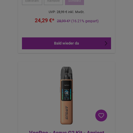
Edelstahl
Rainbow
Schwarz
UVP:
28,99 €
inkl. MwSt.
24,29 €*
28,99 €*
(16.21% gespart)
Bald wieder da
VooPoo - Argus G2 Kit - Apricot