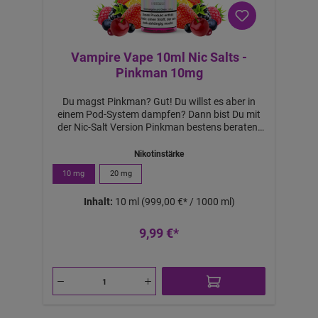
Vampire Vape 10ml Nic Salts -
Pinkman 10mg
Du magst Pinkman? Gut! Du willst es aber in
einem Pod-System dampfen? Dann bist Du mit
der Nic-Salt Version Pinkman bestens beraten!
Jetzt endlich verfügbar! Der köstliche Mix von
Frucht und Beeren wurde hier natürlich in
Nikotinstärke
Perfektion eingefangen. Eine Ikone in etwas
10 mg
20 mg
neuem Gewand. Geschmack ist gleich, nur der
Flash ist milder, dank des Nikotin-Salzes.
Inhalt:
10 ml
(999,00 €* / 1000 ml)
Lieferumfang: 1x Pinkman 10ml Nic-Salt
9,99 €*
a
b
6,
7
1
€
-
B