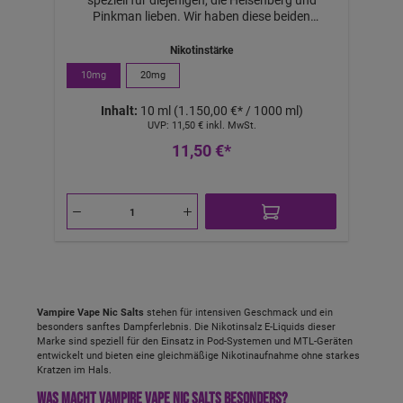
Pinkman lieben. Wir haben diese beiden
meistverkauften E-Liquids in Europa genommen
und miteinander vermischt, um einen weiteren,
Nikotinstärke
völlig einzigartigen Geschmack zu kreieren.
10mg
20mg
Könnte dies ein weiterer All-Star-Geschmack von
Vampire Vape sein? Wir denken auf jeden Fall,
Inhalt:
10 ml
(1.150,00 €* / 1000 ml)
dassLieferumfang: 1x 10ml E-Liquid
UVP:
11,50 €
inkl. MwSt.
11,50 €*
Vampire Vape Nic Salts
stehen für intensiven Geschmack und ein
besonders sanftes Dampferlebnis. Die Nikotinsalz E-Liquids dieser
Marke sind speziell für den Einsatz in Pod-Systemen und MTL-Geräten
entwickelt und bieten eine gleichmäßige Nikotinaufnahme ohne starkes
Kratzen im Hals.
Was macht Vampire Vape Nic Salts besonders?