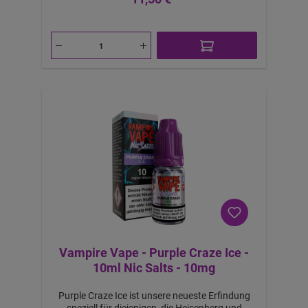
a
b
6,
7
1
€
-
B
ei
m
K
a
uf
v
o
n
4
S
tü
c
k
Vampire Vape - Purple Craze Ice -
10ml Nic Salts - 10mg
Purple Craze Ice ist unsere neueste Erfindung
speziell für diejenigen, die Heisenberg und