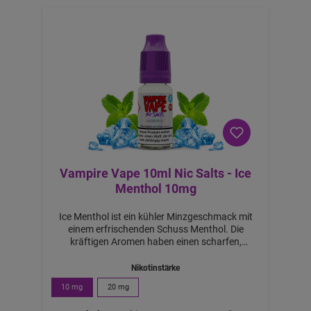
ei
m
K
a
uf
v
o
n
4
S
tü
c
k
Vampire Vape 10ml Nic Salts - Ice
Menthol 10mg
Ice Menthol ist ein kühler Minzgeschmack mit
einem erfrischenden Schuss Menthol. Die
kräftigen Aromen haben einen scharfen,
knackigen Hit und beinhalten kühlende
Eigenschaften. Diese Liquid hat einen leicht
Nikotinstärke
süßen Geschmack, ein starkes Aroma und einen
10 mg
20 mg
harten Menthol-Hit. Dieses Liquid wurde
entwickelt, um einen stärkeren und