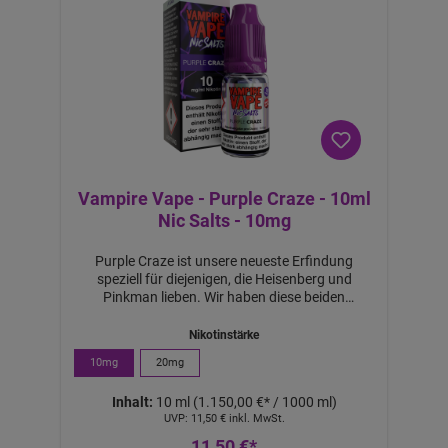
v
o
n
4
S
tü
c
k
Vampire Vape - Purple Craze - 10ml
Nic Salts - 10mg
Purple Craze ist unsere neueste Erfindung
speziell für diejenigen, die Heisenberg und
Pinkman lieben. Wir haben diese beiden
meistverkauften E-Liquids in Europa genommen
und miteinander vermischt, um einen weiteren,
Nikotinstärke
völlig einzigartigen Geschmack zu kreieren.
10mg
20mg
Könnte dies ein weiterer All-Star-Geschmack von
Vampire Vape sein? Wir denken auf jeden Fall,
Inhalt:
10 ml
(1.150,00 €* / 1000 ml)
dassLieferumfang: 1x 10ml E-Liquid
UVP:
11,50 €
inkl. MwSt.
11,50 €*