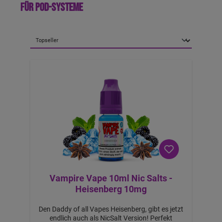
für Pod-Systeme
a
b
6,
7
1
€
-
B
ei
m
K
a
uf
v
o
n
4
S
tü
c
k
Vampire Vape 10ml Nic Salts -
Heisenberg 10mg
Den Daddy of all Vapes Heisenberg, gibt es jetzt
endlich auch als NicSalt Version! Perfekt