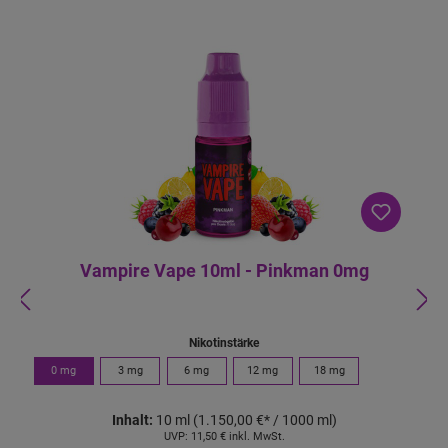
-
B
ei
m
K
a
uf
v
o
n
4
S
tü
c
k
Vampire Vape 10ml - Pinkman 0mg
Nikotinstärke
0 mg
3 mg
6 mg
12 mg
18 mg
Inhalt:
10 ml
(1.150,00 €* / 1000 ml)
UVP:
11,50 €
inkl. MwSt.