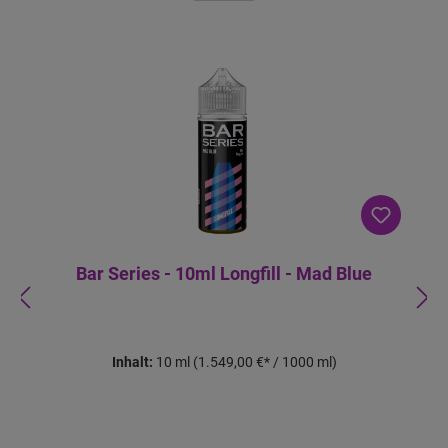
€
-
B
ei
m
K
a
uf
v
o
n
2
S
tü
c
k
Bar Series - 10ml Longfill - Mad Blue
Inhalt:
10 ml
(1.549,00 €* / 1000 ml)