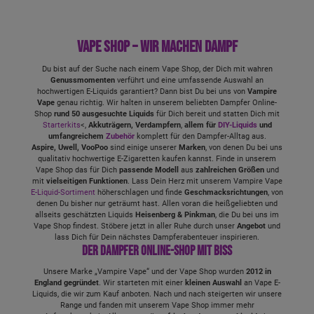
Vape Shop – wir machen Dampf
Du bist auf der Suche nach einem Vape Shop, der Dich mit wahren
Genussmomenten
verführt und eine umfassende Auswahl an
hochwertigen E-Liquids garantiert? Dann bist Du bei uns von
Vampire
Vape
genau richtig. Wir halten in unserem beliebten Dampfer Online-
Shop
rund 50 ausgesuchte Liquids
für Dich bereit und statten Dich mit
Starterkits
<,
Akkuträgern, Verdampfern
,
allem für
DIY-Liquids
und
umfangreichem
Zubehör
komplett für den Dampfer-Alltag aus.
Aspire, Uwell,
VooPoo
sind einige unserer
Marken
, von denen Du bei uns
qualitativ hochwertige E-Zigaretten kaufen kannst. Finde in unserem
Vape Shop das für Dich
passende Modell
aus
zahlreichen Größen
und
mit
vielseitigen Funktionen
. Lass Dein Herz mit unserem Vampire Vape
E-Liquid-Sortiment
höherschlagen und finde
Geschmacksrichtungen
, von
denen Du bisher nur geträumt hast. Allen voran die heißgeliebten und
allseits geschätzten Liquids
Heisenberg & Pinkman
, die Du bei uns im
Vape Shop findest. Stöbere jetzt in aller Ruhe durch unser
Angebot
und
lass Dich für Dein nächstes Dampferabenteuer inspirieren.
Der Dampfer Online-Shop mit Biss
Unsere Marke „Vampire Vape“ und der Vape Shop wurden
2012 in
England gegründet
. Wir starteten mit einer
kleinen Auswahl
an Vape E-
Liquids, die wir zum Kauf anboten. Nach und nach steigerten wir unsere
Range und fanden mit unserem Vape Shop immer mehr