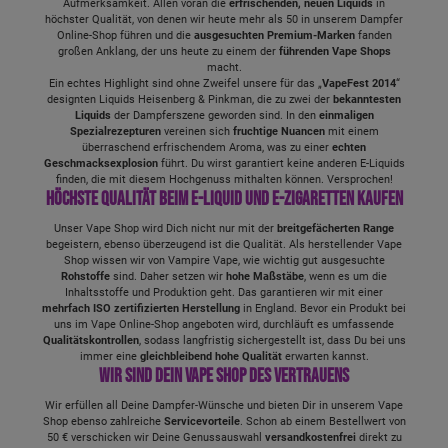
Aufmerksamkeit. Allen voran die
erfrischenden, neuen Liquids
in
höchster Qualität, von denen wir heute mehr als 50 in unserem Dampfer
Online-Shop führen und die
ausgesuchten Premium-Marken
fanden
großen Anklang, der uns heute zu einem der
führenden Vape Shops
macht.
Ein echtes Highlight sind ohne Zweifel unsere für das „
VapeFest 2014
“
designten Liquids Heisenberg & Pinkman, die zu zwei der
bekanntesten
Liquids
der Dampferszene geworden sind. In den
einmaligen
Spezialrezepturen
vereinen sich
fruchtige Nuancen
mit einem
überraschend erfrischendem Aroma, was zu einer
echten
Geschmacksexplosion
führt. Du wirst garantiert keine anderen E-Liquids
finden, die mit diesem Hochgenuss mithalten können. Versprochen!
Höchste Qualität beim E-Liquid und E-Zigaretten kaufen
Unser Vape Shop wird Dich nicht nur mit der
breitgefächerten Range
begeistern, ebenso überzeugend ist die Qualität. Als herstellender Vape
Shop wissen wir von Vampire Vape, wie wichtig gut ausgesuchte
Rohstoffe
sind. Daher setzen wir
hohe Maßstäbe
, wenn es um die
Inhaltsstoffe und Produktion geht. Das garantieren wir mit einer
mehrfach ISO zertifizierten Herstellung
in England. Bevor ein Produkt bei
uns im Vape Online-Shop angeboten wird, durchläuft es umfassende
Qualitätskontrollen
, sodass langfristig sichergestellt ist, dass Du bei uns
immer eine
gleichbleibend hohe Qualität
erwarten kannst.
Wir sind Dein Vape Shop des Vertrauens
Wir erfüllen all Deine Dampfer-Wünsche und bieten Dir in unserem Vape
Shop ebenso zahlreiche
Servicevorteile
. Schon ab einem Bestellwert von
50 € verschicken wir Deine Genussauswahl
versandkostenfrei
direkt zu