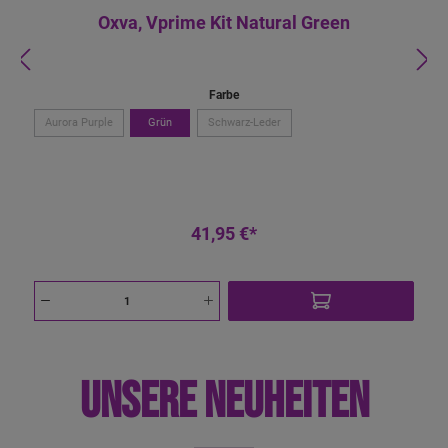
Oxva, Vprime Kit Natural Green
Farbe
Aurora Purple
Grün
Schwarz-Leder
41,95 €*
UNSERE NEUHEITEN
a
b
1
1,
6