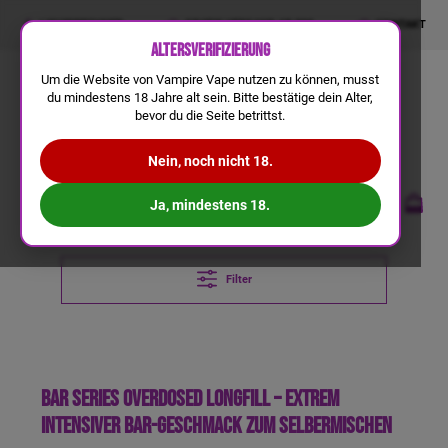
LIQUIDRECHNER
GRATIS VERSAND AB 50€
KONTAKT
Altersverifizierung
Um die Website von Vampire Vape nutzen zu können, musst
du mindestens 18 Jahre alt sein. Bitte bestätige dein Alter,
bevor du die Seite betrittst.
Nein, noch nicht 18.
Ja, mindestens 18.
Filter
Bar Series Overdosed Longfill – extrem
intensiver Bar-Geschmack zum Selbermischen
a