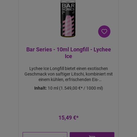
S
tü
c
k
Bar Series - 10ml Longfill - Lychee
Ice
Lychee Ice Longfill bietet einen exotischen
Geschmack von saftiger Litschi, kombiniert mit
einem kühlen, erfrischenden Eis-
Nachgeschmack. Diese Mischung sorgt für ein
Inhalt:
10 ml
(1.549,00 €* / 1000 ml)
unvergleichliches Dampfvergnügen und eignet
sich ideal für Liebhaber von fruchtigen und
erfrischenden Aromen.Lieferumfang:1x Lychee
Ice Longfill Aroma
15,49 €*
a
b