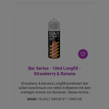
€
-
B
ei
m
K
a
uf
v
o
n
2
S
tü
c
k
Bar Series - 10ml Longfill -
Strawberry & Banana
Strawberry & Banana Longfill kombiniert den
süßen Geschmack von reifen Erdbeeren mit dem
cremigen Aroma von Bananen. Dieses Aroma
bietet ein ausgewogenes und fruchtiges
Inhalt:
10 ml
(1.549,00 €* / 1000 ml)
Dampferlebnis, ideal für Liebhaber von
fruchtigen E-Liquids.Lieferumfang:1x