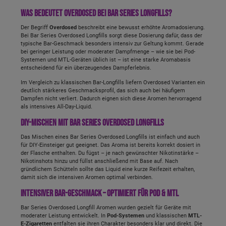
Longfill, 10ml, Aroma, Minze, Fresh, DIY
Was bedeutet Overdosed bei Bar Series Longfills?
Der Begriff
Overdosed
beschreibt eine bewusst erhöhte Aromadosierung.
Bei Bar Series Overdosed Longfills sorgt diese Dosierung dafür, dass der
typische Bar-Geschmack besonders intensiv zur Geltung kommt. Gerade
bei geringer Leistung oder moderater Dampfmenge – wie sie bei Pod-
Systemen und MTL-Geräten üblich ist – ist eine starke Aromabasis
entscheidend für ein überzeugendes Dampferlebnis.
Im Vergleich zu klassischen Bar-Longfills liefern Overdosed Varianten ein
deutlich stärkeres Geschmacksprofil, das sich auch bei häufigem
Dampfen nicht verliert. Dadurch eignen sich diese Aromen hervorragend
als intensives All-Day-Liquid.
DIY-Mischen mit Bar Series Overdosed Longfills
Das Mischen eines Bar Series Overdosed Longfills ist einfach und auch
für DIY-Einsteiger gut geeignet. Das Aroma ist bereits korrekt dosiert in
der Flasche enthalten. Du fügst – je nach gewünschter Nikotinstärke –
Nikotinshots hinzu und füllst anschließend mit Base auf. Nach
gründlichem Schütteln sollte das Liquid eine kurze Reifezeit erhalten,
damit sich die intensiven Aromen optimal verbinden.
Intensiver Bar-Geschmack – optimiert für Pod & MTL
Bar Series Overdosed Longfill Aromen wurden gezielt für Geräte mit
moderater Leistung entwickelt. In
Pod-Systemen
und klassischen
MTL-
E-Zigaretten
entfalten sie ihren Charakter besonders klar und direkt. Die