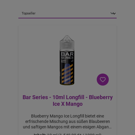
b
1
1,
6
€
-
B
ei
m
K
a
uf
v
o
n
2
S
tü
c
k
Bar Series - 10ml Longfill - Blueberry
Ice X Mango
Blueberry Mango Ice Longfill bietet eine
erfrischende Mischung aus süßen Blaubeeren
und saftigen Mangos mit einem eisigen Abgang.
Dieses Longfill-Aroma sorgt für ein