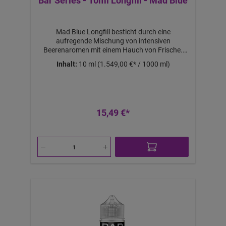
Bar Series - 10ml Longfill - Mad Blue
Mad Blue Longfill besticht durch eine
aufregende Mischung von intensiven
Beerenaromen mit einem Hauch von Frische.
Dieses Aroma sorgt für ein kräftiges und süchtig
Inhalt:
10 ml
(1.549,00 €* / 1000 ml)
machendes Dampfvergnügen, perfekt für alle,
die kräftige und fruchtige
Geschmacksrichtungen lieben.Lieferumfang:1x
Mad Blue Longfill Aroma
15,49 €*
a
b
1
1,
6
€
-
B
ei
m
K
a
uf
v
o
n
2
S