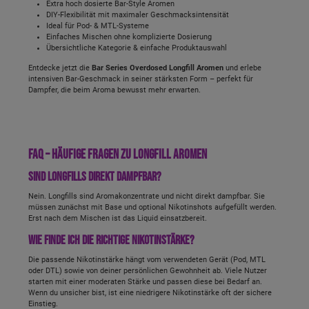
Extra hoch dosierte Bar-Style Aromen
DIY-Flexibilität mit maximaler Geschmacksintensität
Ideal für Pod- & MTL-Systeme
Einfaches Mischen ohne komplizierte Dosierung
Übersichtliche Kategorie & einfache Produktauswahl
Entdecke jetzt die
Bar Series Overdosed Longfill Aromen
und erlebe
intensiven Bar-Geschmack in seiner stärksten Form – perfekt für
Dampfer, die beim Aroma bewusst mehr erwarten.
FAQ – häufige Fragen zu Longfill Aromen
Sind Longfills direkt dampfbar?
Nein. Longfills sind Aromakonzentrate und nicht direkt dampfbar. Sie
müssen zunächst mit Base und optional Nikotinshots aufgefüllt werden.
Erst nach dem Mischen ist das Liquid einsatzbereit.
Wie finde ich die richtige Nikotinstärke?
Die passende Nikotinstärke hängt vom verwendeten Gerät (Pod, MTL
oder DTL) sowie von deiner persönlichen Gewohnheit ab. Viele Nutzer
starten mit einer moderaten Stärke und passen diese bei Bedarf an.
Wenn du unsicher bist, ist eine niedrigere Nikotinstärke oft der sichere
Einstieg.