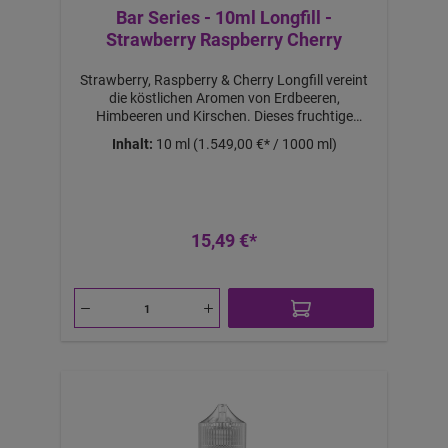
Bar Series - 10ml Longfill -
Strawberry Raspberry Cherry
Strawberry, Raspberry & Cherry Longfill vereint
die köstlichen Aromen von Erdbeeren,
Himbeeren und Kirschen. Dieses fruchtige
Aroma bietet ein intensives und belebendes
Inhalt:
10 ml
(1.549,00 €* / 1000 ml)
Dampferlebnis, perfekt für Fans von
Beerenfrüchten.Lieferumfang:1x Strawberry,
Raspberry & Cherry Longfill Aroma
15,49 €*
a
b
1
1,
6
€
-
B
ei
m
K
a
uf
v
o
n
2