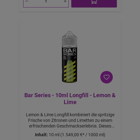
1
1,
6
€
-
B
ei
m
K
a
uf
v
o
n
2
S
tü
c
k
Bar Series - 10ml Longfill - Lemon &
Lime
Lemon & Lime Longfill kombiniert die spritzige
Frische von Zitronen und Limetten zu einem
erfrischenden Geschmackserlebnis. Dieses
Longfill-Aroma eignet sich hervorragend, um
Inhalt:
10 ml
(1.549,00 €* / 1000 ml)
Ihrem E-Liquid eine belebende Note zu