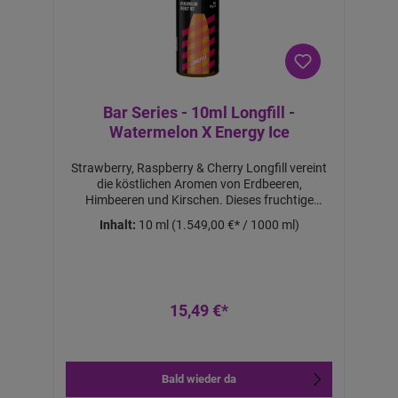
k
Bar Series - 10ml Longfill -
Watermelon X Energy Ice
Strawberry, Raspberry & Cherry Longfill vereint
die köstlichen Aromen von Erdbeeren,
Himbeeren und Kirschen. Dieses fruchtige
Aroma bietet ein intensives und belebendes
Inhalt:
10 ml
(1.549,00 €* / 1000 ml)
Dampferlebnis, perfekt für Fans von
Beerenfrüchten.Lieferumfang:1x Strawberry,
Raspberry & Cherry Longfill Aroma
15,49 €*
a
b
Bald wieder da
1
1,
6