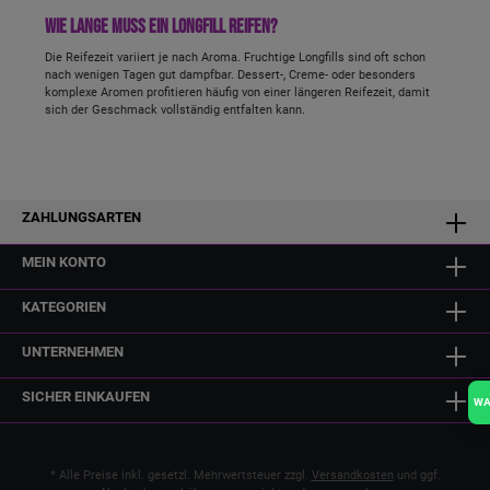
Wie lange muss ein Longfill reifen?
Die Reifezeit variiert je nach Aroma. Fruchtige Longfills sind oft schon
nach wenigen Tagen gut dampfbar. Dessert-, Creme- oder besonders
komplexe Aromen profitieren häufig von einer längeren Reifezeit, damit
sich der Geschmack vollständig entfalten kann.
ZAHLUNGSARTEN
MEIN KONTO
KATEGORIEN
UNTERNEHMEN
SICHER EINKAUFEN
W
* Alle Preise inkl. gesetzl. Mehrwertsteuer zzgl.
Versandkosten
und ggf.