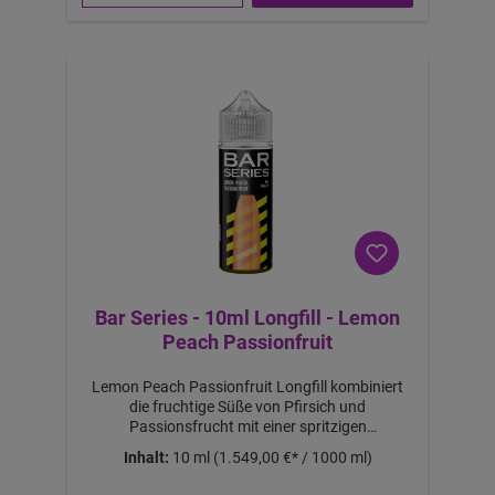
6
€
-
B
ei
m
K
a
uf
v
o
n
2
S
tü
c
k
Bar Series - 10ml Longfill - Lemon
Peach Passionfruit
Lemon Peach Passionfruit Longfill kombiniert
die fruchtige Süße von Pfirsich und
Passionsfrucht mit einer spritzigen
Zitronennote. Diese geschmackvolle Mischung
Inhalt:
10 ml
(1.549,00 €* / 1000 ml)
verleiht Ihrem E-Liquid eine exotische und
erfrischende Note.Lieferumfang:1x Lemon