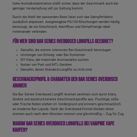
hohe Aromakonzentration stellt sicher, dass der Geschmack auch bei
geringer Verdampfung voll zur Geltung kommt.
Durch die Wahl der passenden Base lässt sich das Dampferlebnis
zusätzlich anpassen. Ausgewogene PG/VG-Mischungen werden häufig
bevorzugt, da sie Geschmack, Nachfluss und Dampfmenge ideal
miteinander verbinden.
Für wen sind Bar Series Overdosed Longfills geeignet?
Dampfer, die extrem intensiven Bar-Geschmack bevorzugen
Umsteiger von Einweg- oder Bar-Systemen
DIY-Fans, die maximale Aromastärke suchen
Nutzer von Pod- und MTL-Geräten
Dampfer, denen Standard-Longfills zu mild sind
Geschmacksprofil & Charakter der Bar Series Overdosed
Aromen
Die Bar Series Overdosed Longfill Aromen zeichnen sich durch klare,
direkte und ausdrucksstarke Geschmacksprofile aus. Fruchtige, süße
oder frische Noten stehen im Vordergrund und erinnern geschmacklich
an moderne Bar-Liquids. Dank der Overdosed-Formel bleiben diese
Aromen auch nach dem Mischen intensiv und gleichmäßig – Zug für Zug.
Warum Bar Series Overdosed Longfills bei Vampire Vape
kaufen?