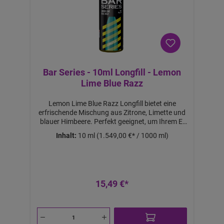
tü
c
k
Bar Series - 10ml Longfill - Lemon
Lime Blue Razz
Lemon Lime Blue Razz Longfill bietet eine
erfrischende Mischung aus Zitrone, Limette und
blauer Himbeere. Perfekt geeignet, um Ihrem E-
Liquid eine spritzige und fruchtige Note zu
Inhalt:
10 ml
(1.549,00 €* / 1000 ml)
verleihen.Lieferumfang:1x Lemon Lime Blue
Razz Longfill Aroma
15,49 €*
a
b
1
1,