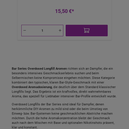
Das Aroma wirkt wie ein Reset für den Gaumen:
Es bleibt klar, verklebt nicht und eignet sich
15,50 €*
deshalb perfekt als dauerhafter Begleiter oder
als „Zwischen-Liquid“ nach sehr süßen Sorten.
Als 10 ml Longfill Aroma bietet dir Spearmint
maximale Flexibilität beim Mischen: Du
entscheidest selbst, ob du es eher mild (für
entspanntes MTL) oder etwas intensiver (für
stärkere Frischewirkung) ansetzt. Im restriktiven
Zug kommt die Minze kompakt und fokussiert,
bei leicht offener Airflow wirkt sie luftiger und
noch frischer. Durch das Longfill-Format kannst
du außerdem exakt bestimmen, welche Base
(VG/PG) und Nikotinstärke zu deinem Gerät
Bar Series Overdosed Longfill Aromen
richten sich an Dampfer, die ein
besonders intensives Geschmackserlebnis suchen und beim
passen – ideal für Pods, MTL-Kits oder
Selbermischen keine Kompromisse eingehen möchten. Diese Kategorie
restriktive RDL-Setups. Tipp: Spearmint
kombiniert den typischen, klaren Bar-Style-Geschmack mit einer
funktioniert auch hervorragend zum
Overdosed Aromadosierung
, die deutlich über dem Standard klassischer
„Auflockern“: Wer mag, mischt es als frische
Longfills liegt. Das Ergebnis ist ein kraftvolles, direkt wahrnehmbares
Komponente mit fruchtigen Profilen (je nach
Aroma, das speziell für Liebhaber intensiver Bar-Profile entwickelt wurde.
DIY-Erfahrung). Meta Titel: Bar Series Spearmint
Longfill 10ml – frische Minze Meta
Overdosed Longfills der Bar Series sind ideal für Dampfer, denen
herkömmliche DIY-Aromen zu mild sind oder die beim Umstieg von
Beschreibung: Klare Spearmint-Minze als 10ml
Einweg- bzw. Bar-Systemen keine geschmacklichen Abstriche machen
Longfill Aroma: Bar Series Spearmint zum
möchten. Durch die hohe Aromakonzentration bleibt der Geschmack
Selbermischen – sauber, frisch, ideal für
auch nach dem Mischen mit Base und optionalen Nikotinshots präsent,
MTL/RDL. Keywords: Bar Series, Spearmint,
klar und konstant.