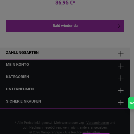
36,95 €*
Bald wieder da
ZAHLUNGSARTEN
MEIN KONTO
KATEGORIEN
UNTERNEHMEN
SICHER EINKAUFEN
W
* Alle Preise inkl. gesetzl. Mehrwertsteuer zzgl.
Versandkosten
und
ggf. Nachnahmegebühren, wenn nicht anders angegeben.
© 2026 Vampire Vape - Alle Rechte vorbehalten.