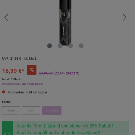
UVP:
21,95 €
inkl. MwSt.
%
16,99 €*
21,95 €*
(22.6% gespart)
Inhalt:
1 Stück
Preise inkl. MwSt. zzgl. Versandkosten
Momentan nicht verfügbar
Farbe
Grün
Rot
Schwarz
Kauf 4x 10ml E-Liquid und sicher dir 25% Rabatt!
Kauf 2x Longfill und sicher dir 25% Rabatt!