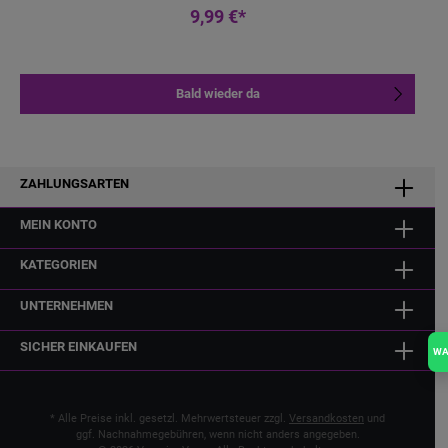
9,99 €*
Bald wieder da
ZAHLUNGSARTEN
MEIN KONTO
KATEGORIEN
UNTERNEHMEN
SICHER EINKAUFEN
W
* Alle Preise inkl. gesetzl. Mehrwertsteuer zzgl.
Versandkosten
und
ggf. Nachnahmegebühren, wenn nicht anders angegeben.