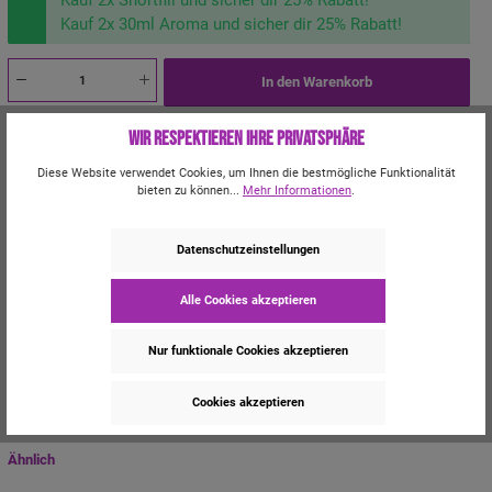
Kauf 2x Shortfill und sicher dir 25% Rabatt!
Kauf 2x 30ml Aroma und sicher dir 25% Rabatt!
In den Warenkorb
Zum Merkzettel hinzufügen
Wir respektieren Ihre Privatsphäre
Produktnummer:
61130
Diese Website verwendet Cookies, um Ihnen die bestmögliche Funktionalität
Hersteller:
Voopoo
bieten zu können...
Mehr Informationen
.
Du erhältst für dieses Produkt
33 Bonus-Punkte.
Datenschutzeinstellungen
Beschreibung
Voopoo ARGUS G2 E-Zigaretten-Set – Kompakt, vielseitig und
Alle Cookies akzeptieren
leistungsstarkDas ARGUS G2 E-Zigaretten-Set von Voopoo bietet ein…
Mehr
Nur funktionale Cookies akzeptieren
Trusted Shops Bewertungen
Cookies akzeptieren
Ähnlich