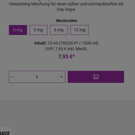
Heisenberg-Mischung für einen süßen und schmackhaften All-
Day-Vape.
Nikotinstärke
0 mg
3 mg
6 mg
12 mg
Inhalt:
10 ml
(795,00 €* / 1000 ml)
UVP:
7,95 €
inkl. MwSt.
7,95 €*