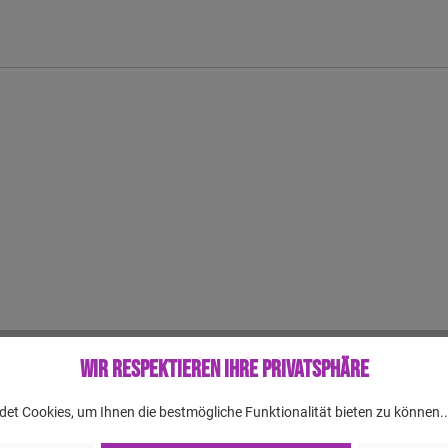
Wir respektieren Ihre Privatsphäre
en, allerdings sind auch wir nicht fehlerlos. Aus diesem Grund können w
et Cookies, um Ihnen die bestmögliche Funktionalität bieten zu können.
 Produkts. Der gelieferte Artikel kann, in Bezug auf Farbe, Anzahl etc., 
st.