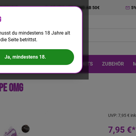
TRIERUNG
GRATIS VERSAND AB 50€
5
g
usst du mindestens 18 Jahre alt
die Seite betrittst.
Ja, mindestens 18.
 & DIY
EINWEG
BIG PUFF
KITS
ZUBEHÖR
ape 0mg
UVP:
7,95 €
in
7,95 €*