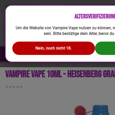
LIQUIDRECHNER
100 TREUEPUNKTE BEI REGIS
Altersverifizierun
Um die Website von Vampire Vape nutzen zu können, m
sein. Bitte bestätige dein Alter, bevor du 
Nein, noch nicht 18.
NEUHEITEN
E-LIQUID
AROMA
a
b
7,
3
5
Vampire Vape 10ml - Heisenberg Gr
€
-
B
ei
m
K
a
u
f
v
o
n