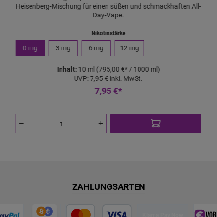
Heisenberg-Mischung für einen süßen und schmackhaften All-
Day-Vape.
Nikotinstärke
0 mg
3 mg
6 mg
12 mg
Inhalt:
10 ml
(795,00 €* / 1000 ml)
UVP:
7,95 €
inkl. MwSt.
7,95 €*
ZAHLUNGSARTEN
Klarna Pay Now