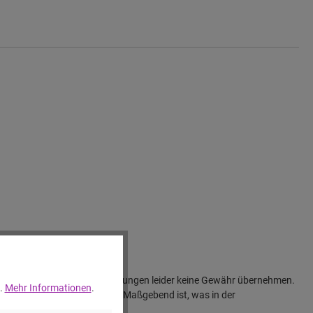
ir für unsere Produktbeschreibungen leider keine Gewähr übernehmen.
..
Mehr Informationen
.
vom jeweiligen Bild abweichen. Maßgebend ist, was in der