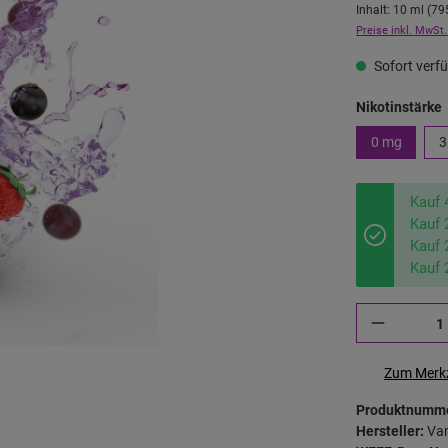
Inhalt:
10 ml
(
79
Preise inkl. MwSt.
Sofort verfü
Nikotinstärke
0 mg
3
Kauf 
Kauf 
Kauf 
Kauf 
Zum Merkz
Produktnumm
Hersteller:
Va