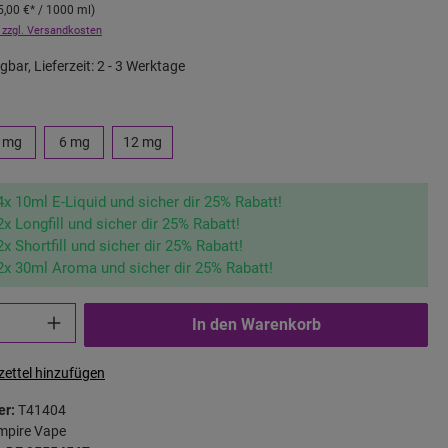
5,00 €
* / 1000 ml)
 zzgl. Versandkosten
gbar, Lieferzeit: 2 - 3 Werktage
 mg
6 mg
12 mg
4x 10ml E-Liquid und sicher dir 25% Rabatt!
2x Longfill und sicher dir 25% Rabatt!
2x Shortfill und sicher dir 25% Rabatt!
2x 30ml Aroma und sicher dir 25% Rabatt!
In den Warenkorb
ettel hinzufügen
er:
T41404
mpire Vape