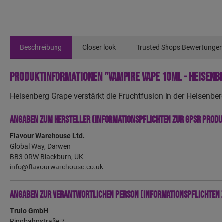
Beschreibung
Closer look
Trusted Shops Bewertunge
Produktinformationen "Vampire Vape 10ml - Heisenb
Heisenberg Grape verstärkt die Fruchtfusion in der Heisenb
Angaben zum Hersteller (Informationspflichten zur GPSR Prod
Flavour Warehouse Ltd.
Global Way, Darwen
BB3 0RW Blackburn, UK
info@flavourwarehouse.co.uk
Angaben zur verantwortlichen Person (Informationspflichten 
Trulo GmbH
Ringbahnstraße 7