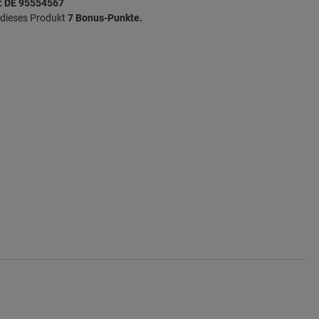
: DE 95554567
r dieses Produkt
7 Bonus-Punkte.