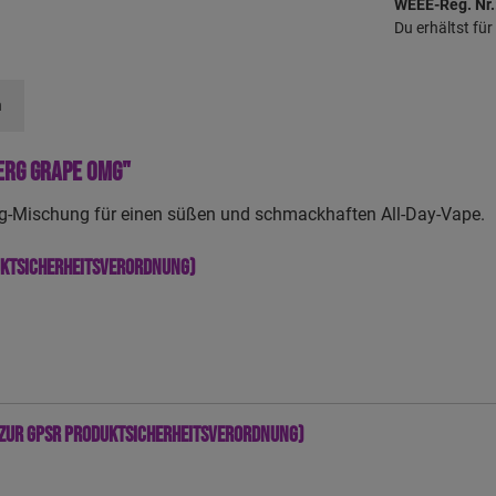
WEEE-Reg. Nr.
Du erhältst fü
n
erg Grape 0mg"
erg-Mischung für einen süßen und schmackhaften All-Day-Vape.
uktsicherheitsverordnung)
zur GPSR Produktsicherheitsverordnung)