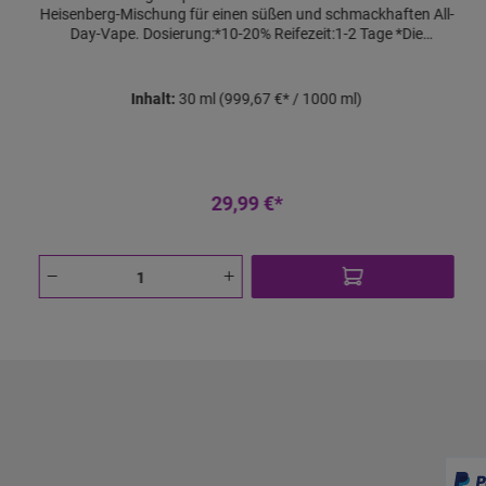
Heisenberg-Mischung für einen süßen und schmackhaften All-
Day-Vape. Dosierung:*10-20% Reifezeit:1-2 Tage *Die
angegebene Dosierung ist ein Richtwert. Qualitätsgarantie
von Vampire VapeVampire Vape steht für die Qualität. Und
gemäß dem Motto "Dampfen mit Vertrauen", bieten wir Dir die
Inhalt:
30 ml
(999,67 €* / 1000 ml)
Qualitätsgarantie. Sollte es mal zu irgendeinem Problem mit
einem unserer Liquids oder Aromen kommen, sorgen wir für
schnellen Ersatz für Dich. Diesen Vorteil können wir unseren
Kunden als Hersteller bieten.
29,99 €*