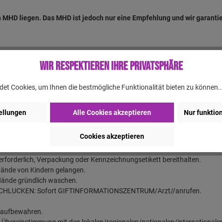
 MHD liegen. Das MHD ist jedoch nur eine Empfehlung und wir garantier
Wir respektieren Ihre Privatsphäre
enkopf mit gekreuzten Knochen: Toxizität
et Cookies, um Ihnen die bestmögliche Funktionalität bieten zu können.
lucken.
ellungen
Alle Cookies akzeptieren
Nur funktio
lich bei Hautkontakt.
 Hautreaktionen verursachen.
Cookies akzeptieren
serorganismen, mit langfristiger Wirkung.
t erforderlich, Verpackung oder Kennzeichnungsetikett bereithalten.
 Hände von Kindern gelangen.
ände gründlich waschen.
SCHLUCKEN: Sofort GIFTINFORMATIONSZENTRUM/Arzt//anrufen.
 aufbewahren.
n Übereinstimmung mit den lokalen/regionalen/nationalen/internationale