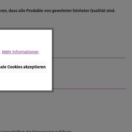
en, dass alle Produkte von gewohnter höchster Qualität sind.
..
Mehr Informationen
.
nale Cookies akzeptieren
n Vorschriften der Entsorgung zuführen.