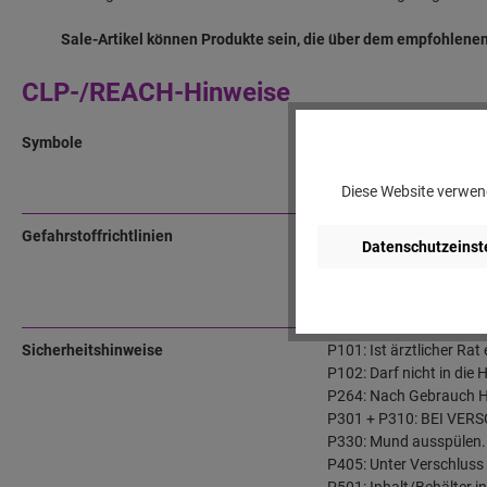
Sale-Artikel können Produkte sein, die über dem empfohlenen
CLP-/REACH-Hinweise
Symbole
GHS06 - Tot
Diese Website verwend
Gefahrstoffrichtlinien
H301: Giftig bei Versch
Datenschutzeinst
H312: Gesundheitsschäd
H317: Kann allergische
H412: Schädlich für Was
Sicherheitshinweise
P101: Ist ärztlicher Ra
P102: Darf nicht in die
P264: Nach Gebrauch H
P301 + P310: BEI VER
P330: Mund ausspülen.
P405: Unter Verschluss
P501: Inhalt/Behälter i