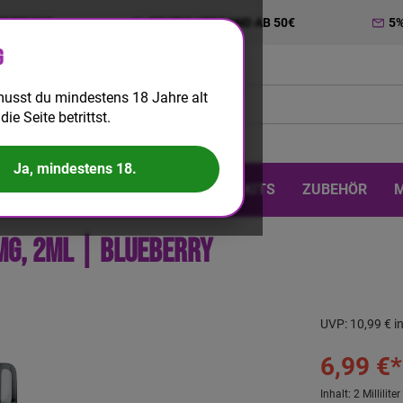
TRIERUNG
GRATIS VERSAND AB 50€
5
g
usst du mindestens 18 Jahre alt
die Seite betrittst.
Ja, mindestens 18.
 & DIY
EINWEG
BIG PUFF
KITS
ZUBEHÖR
mg, 2ml | Blueberry
UVP:
10,99 €
i
6,99 €*
Inhalt:
2 Milliliter