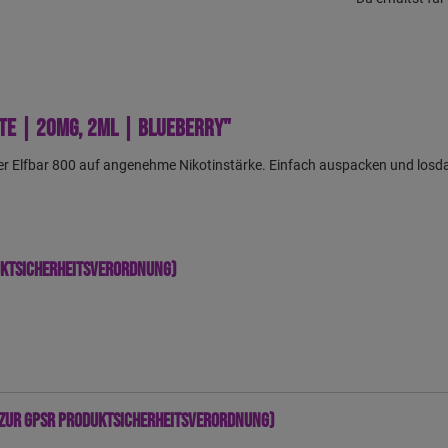
te | 20mg, 2ml | Blueberry"
 der Elfbar 800 auf angenehme Nikotinstärke. Einfach auspacken und los
uktsicherheitsverordnung)
zur GPSR Produktsicherheitsverordnung)