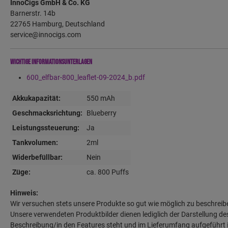
InnoCigs GmbH & Co. KG
Barnerstr. 14b
22765 Hamburg, Deutschland
service@innocigs.com
Wichtige Informationsunterlagen
600_elfbar-800_leaflet-09-2024_b.pdf
Akkukapazität:
550 mAh
Geschmacksrichtung:
Blueberry
Leistungssteuerung:
Ja
Tankvolumen:
2ml
Widerbefüllbar:
Nein
Züge:
ca. 800 Puffs
Hinweis:
Wir versuchen stets unsere Produkte so gut wie möglich zu beschreib
Unsere verwendeten Produktbilder dienen lediglich der Darstellung des
Beschreibung/in den Features steht und im Lieferumfang aufgeführt i