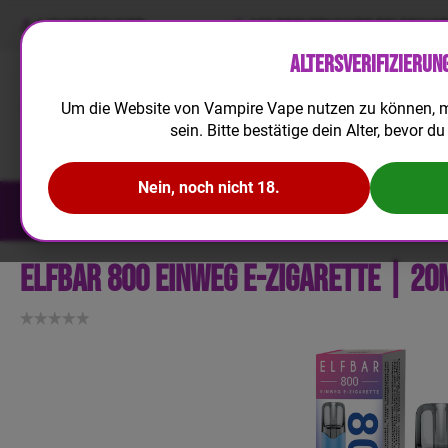
LIQUIDRECHNER
100 TREUEPUNKTE BEI REGIS
Altersverifizierun
Um die Website von Vampire Vape nutzen zu können, m
sein. Bitte bestätige dein Alter, bevor du 
Nein, noch nicht 18.
NEUHEITEN
E-LIQUID
AROMA
Elfbar 800 Einweg E-Zigarette | 20