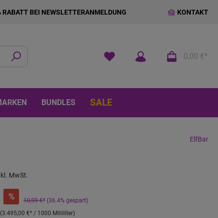
% RABATT BEI NEWSLETTERANMELDUNG
KONTAKT
0,00 €*
SALE
MARKEN
BUNDLES
ElfBar
nkl. MwSt.
%
10,99 €*
(36.4% gespart)
(
3.495,00 €
* / 1000 Milliliter)