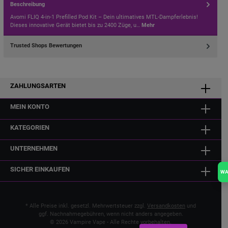
Beschreibung
Avomi FLIQ 4-in-1 Prefilled Pod Kit – Dein ultimatives MTL-Dampferlebnis!
Dieses innovative Gerät bietet bis zu 2400 Züge, u…
Mehr
Trusted Shops Bewertungen
ZAHLUNGSARTEN
MEIN KONTO
KATEGORIEN
UNTERNEHMEN
SICHER EINKAUFEN
W
* Alle Preise inkl. gesetzl. Mehrwertsteuer zzgl.
Versandkosten
und
ggf. Nachnahmegebühren, wenn nicht anders angegeben.
© 2026 Vampire Vape - Alle Rechte vorbehalten.