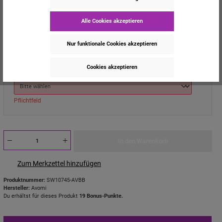
Alle Cookies akzeptieren
2x Pod 1:
Nur funktionale Cookies akzeptieren
Pflichtfeld
Cookies akzeptieren
2x Pod 2:
Pflichtfeld
In den Warenkorb
Zum Merkzettel hinzufügen
Produktnummer:
SW10745-AVBB
Hersteller:
Avomi
Du erhältst für dieses Produkt
19 Bonus-Punkte.