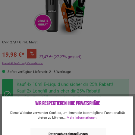
UVP:
27,47 €
inkl. MwSt.
%
19,98 €*
27,47 €*
(27.27% gespart)
Preise inkl. MwSt. zzgl. Versandkosten
Sofort verfügbar, Lieferzeit: 2 - 3 Werktage
Kauf 4x 10ml E-Liquid und sicher dir 25% Rabatt!
Kauf 2x Longfill und sicher dir 25% Rabatt!
Kauf 2x Shortfill und sicher dir 25% Rabatt!
Wir respektieren Ihre Privatsphäre
Kauf 2x 30ml Aroma und sicher dir 25% Rabatt!
Diese Website verwendet Cookies, um Ihnen die bestmögliche Funktionalität
bieten zu können...
Mehr Informationen
.
Gerät:
Datenschutzeinstellungen