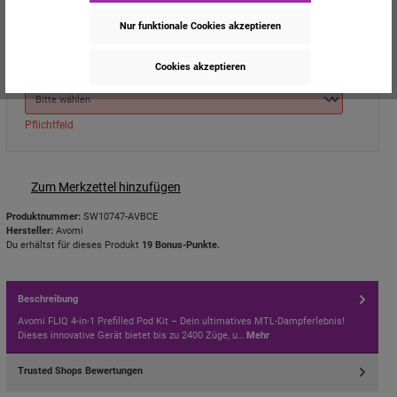
Nur funktionale Cookies akzeptieren
Pflichtfeld
Cookies akzeptieren
2x Pod 2:
Pflichtfeld
Zum Merkzettel hinzufügen
Produktnummer:
SW10747-AVBCE
Hersteller:
Avomi
Du erhältst für dieses Produkt
19 Bonus-Punkte.
Beschreibung
Avomi FLIQ 4-in-1 Prefilled Pod Kit – Dein ultimatives MTL-Dampferlebnis!
Dieses innovative Gerät bietet bis zu 2400 Züge, u…
Mehr
Trusted Shops Bewertungen