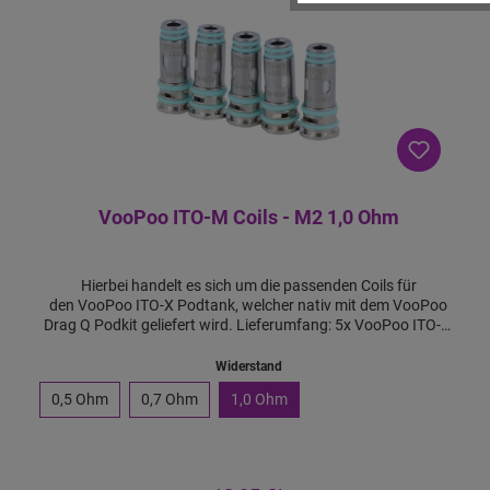
VooPoo ITO-M Coils - M2 1,0 Ohm
Hierbei handelt es sich um die passenden Coils für
den VooPoo ITO-X Podtank, welcher nativ mit dem VooPoo
Drag Q Podkit geliefert wird. Lieferumfang: 5x VooPoo ITO-M
Coils Features:
Widerstand
0,5 Ohm
0,7 Ohm
1,0 Ohm