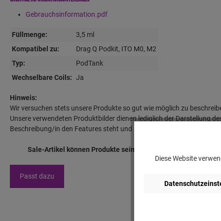
Gebrauchsinformation.pdf
Füllmenge:
3,5 ml
Kompatibel zu:
Drag Q Podkit, ITO M0, M2
Typ:
PodTank
Wechselbare Coils:
Ja
Hinweis:
Wir versuchen stets unsere Produkte so gut wie möglich zu beschreib
Unsere verwendeten Produktbilder dienen lediglich der Darstellung des
Beschreibung/in den Features steht und im Lieferumfang aufgeführt i
Sale-Artikel können Produkte sein, die über dem empfohlenen
Diese Website verwend
Passt dazu
Datenschutzeinst