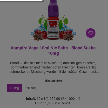
f
v
o
n
4
S
t
ü
c
k
Vampire Vape 10ml Nic Salts - Blood Sukka
10mg
Blood Sukka ist eine reife Mischung aus saftigen Kirschen,
Sommerbeeren und frischen roten Früchten. Diese kräftig
schmeckende Mischung wurde mit dem süßen Geschmack
von Eukalyptus und starkem Anis verfeinert. Die fruchtige
Mischung wird außerdem durch einen Mentholschub
Nikotinstärke
verstärkt, der bei jedem Zug einen kräftigen Hit verursacht.
10 mg
20 mg
Dieses Liquid wurde entwickelt, um einen stärkeren und
befriedigenderen Nikotinhit zu erzeugen, was bedeutet, dass
es nicht zum Verdampfen über längere Zeiträume gedacht
Inhalt:
10 ml
(1.150,00 €* / 1000 ml)
ist. Das Nikotin in Nic Salts wird viel schneller in den
UVP:
11,50 €
inkl. MwSt.
Blutkreislauf aufgenommen als bei herkömmlichen E-Liquids.