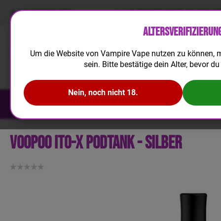
LIQUIDRECHNER
100 TREUEPUNKTE BEI REGIS
Altersverifizierun
Um die Website von Vampire Vape nutzen zu können, m
sein. Bitte bestätige dein Alter, bevor du 
Nein, noch nicht 18.
NEUHEITEN
E-LIQUID
AROMA
VooPoo ITO-X Podtank - Silber