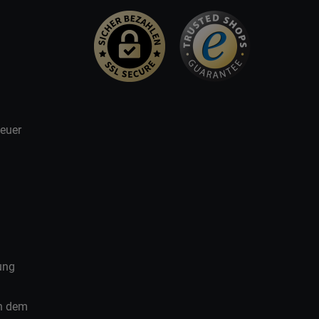
teuer
ung
ch dem