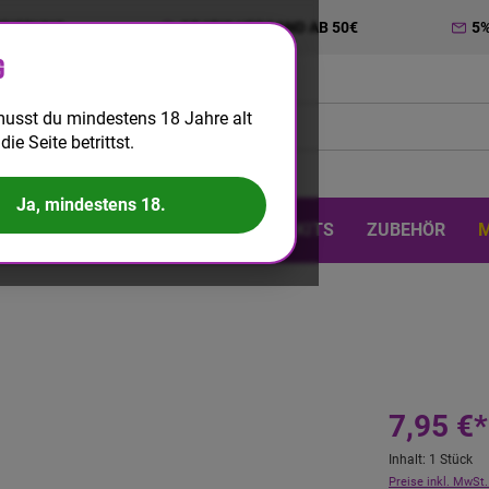
TRIERUNG
GRATIS VERSAND AB 50€
5
g
usst du mindestens 18 Jahre alt
die Seite betrittst.
Ja, mindestens 18.
 & DIY
EINWEG
BIG PUFF
KITS
ZUBEHÖR
7,95 €*
Inhalt:
1 Stück
Preise inkl. MwSt.