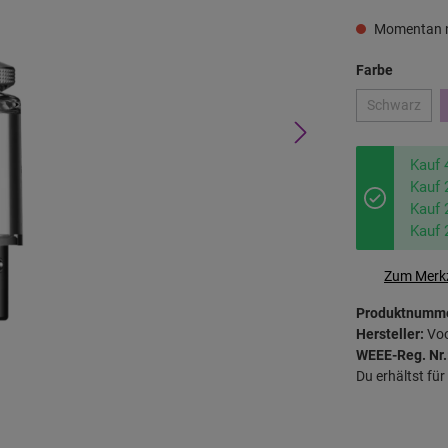
Momentan n
Farbe
Schwarz
Kauf 
Kauf 
Kauf 
Kauf 
Zum Merkz
Produktnumm
Hersteller:
Vo
WEEE-Reg. Nr.
Du erhältst fü