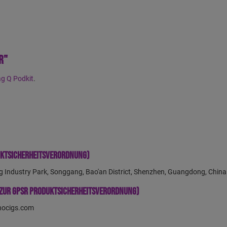
r"
g Q Podkit
.
uktsicherheitsverordnung)
g Industry Park, Songgang, Bao'an District, Shenzhen, Guangdong, Ch
zur GPSR Produktsicherheitsverordnung)
nocigs.com