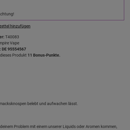
Achtung!
ettel hinzufügen
er:
T40083
mpire Vape
: DE 95554567
r dieses Produkt
11 Bonus-Punkte.
schmacksknospen belebt und aufwachen lässt.
rgendeinem Problem mit einem unserer Liquids oder Aromen kommen,