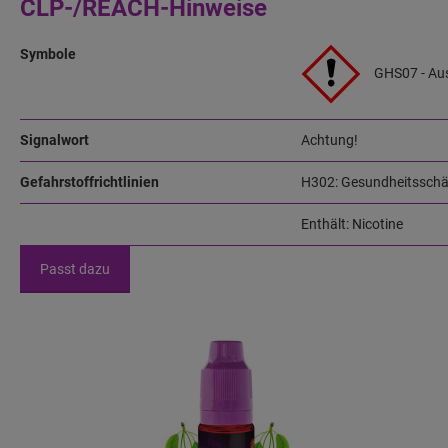
CLP-/REACH-Hinweise
Symbole
GHS07 - Aus
Signalwort
Achtung!
Gefahrstoffrichtlinien
H302: Gesundheitsschäd
Enthält: Nicotine
Passt dazu