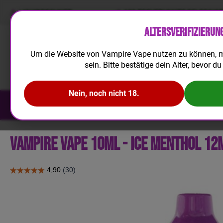
LIQUIDRECHNER
100 TREUEPUNKTE BEI REGIS
Altersverifizierun
Um die Website von Vampire Vape nutzen zu können, m
sein. Bitte bestätige dein Alter, bevor du 
Nein, noch nicht 18.
NEUHEITEN
E-LIQUID
AROMA
a
b
7,
3
Vampire Vape 10ml - Ice Menthol 12
5
€
-
B
ei
m
K
a
u
f
v
o
n