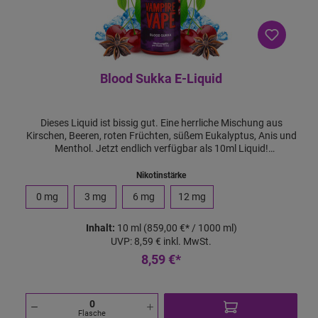
Blood Sukka E-Liquid
Dieses Liquid ist bissig gut. Eine herrliche Mischung aus
Kirschen, Beeren, roten Früchten, süßem Eukalyptus, Anis und
Menthol. Jetzt endlich verfügbar als 10ml Liquid!
Qualitätsgarantie von Vampire Vape Vampire Vape steht für
die Qualität. Und gemäß dem Motto "Dampfen mit Vertrauen",
Nikotinstärke
bieten wir Dir die Qualitätsgarantie. Sollte es mal zu
0 mg
3 mg
6 mg
12 mg
irgendeinem Problem mit einem unserer Liquids oder Aromen
kommen, sorgen wir für schnellen Ersatz für Dich. Diesen
Vorteil können wir unseren Kunden als Hersteller bieten.
Inhalt:
10 ml
(859,00 €* / 1000 ml)
Lieferumfang: 1x Blood Sukka 10ml E-Liquid
UVP:
8,59 €
inkl. MwSt.
8,59 €*
Flasche