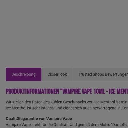
Beschreibung
Closer look
Trusted Shops Bewertunge
Produktinformationen "Vampire Vape 10ml - Ice Men
Wir stellen den Paten des kühlen Geschmacks vor. Ice Menthol ist min
Ice Menthol ist sehr intensiv und eignet sich auch hervorragend in Ko
Qualitätsgarantie von Vampire Vape
Vampire Vape steht für die Qualität. Und gemäß dem Motto "Dampfen m