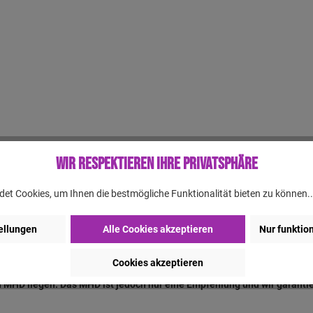
Wir respektieren Ihre Privatsphäre
et Cookies, um Ihnen die bestmögliche Funktionalität bieten zu können.
en, allerdings sind auch wir nicht fehlerlos. Aus diesem Grund können w
ellungen
Alle Cookies akzeptieren
Nur funktio
 Produkts. Der gelieferte Artikel kann, in Bezug auf Farbe, Anzahl etc., 
st.
Cookies akzeptieren
 MHD liegen. Das MHD ist jedoch nur eine Empfehlung und wir garantier