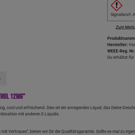
Signalwort: 
Zum Merkz
Produktnumm
Hersteller:
Va
WEEE-Reg. Nr.
Du erhältst fü
n
thol 12mg"
zig, cool und erfrischend. Dies ist ein anregendes Liquid, das Deine Ge
mbination mit anderen E-Liquids.
it Vertrauen", bieten wir Dir die Qualitätsgarantie. Sollte es mal zu i