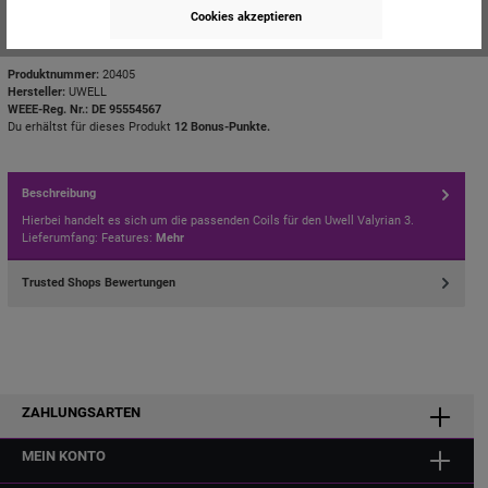
Cookies akzeptieren
Zum Merkzettel hinzufügen
Produktnummer:
20405
Hersteller:
UWELL
WEEE-Reg. Nr.: DE 95554567
Du erhältst für dieses Produkt
12 Bonus-Punkte.
Beschreibung
Hierbei handelt es sich um die passenden Coils für den Uwell Valyrian 3.
Lieferumfang: Features:
Mehr
Trusted Shops Bewertungen
ZAHLUNGSARTEN
MEIN KONTO