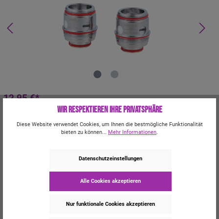
12,95 €*
Wir respektieren Ihre Privatsphäre
Inhalt:
2 Stück
Preise inkl. MwSt. zzgl. Versandkosten
Diese Website verwendet Cookies, um Ihnen die bestmögliche Funktionalität
Momentan nicht verfügbar
bieten zu können...
Mehr Informationen
.
Widerstand
Datenschutzeinstellungen
0,14 Ohm
0,32 Ohm
Alle Cookies akzeptieren
Kauf 4x 10ml E-Liquid und sicher dir 25% Rabatt!
Kauf 2x Longfill und sicher dir 25% Rabatt!
Nur funktionale Cookies akzeptieren
Kauf 2x Shortfill und sicher dir 25% Rabatt!
Kauf 2x 30ml Aroma und sicher dir 25% Rabatt!