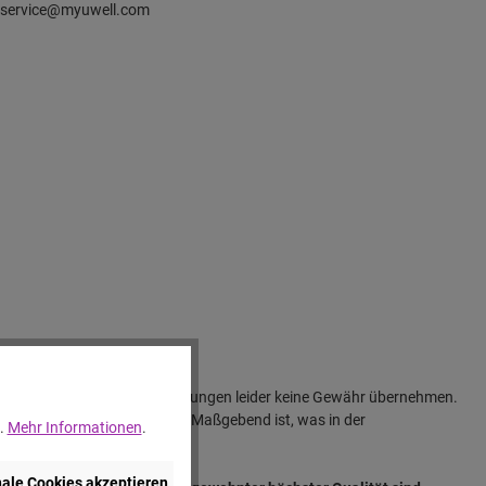
 service@myuwell.com
ir für unsere Produktbeschreibungen leider keine Gewähr übernehmen.
vom jeweiligen Bild abweichen. Maßgebend ist, was in der
..
Mehr Informationen
.
nale Cookies akzeptieren