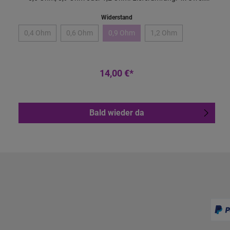
Caliburn G3 Pod Features:
Widerstand
0,4 Ohm
0,6 Ohm
0,9 Ohm
1,2 Ohm
14,00 €*
Bald wieder da