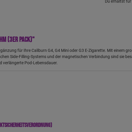
Du erhältst fü
hm (3er Pack)"
rgänzung für Ihre Caliburn G4, G4 Mini oder G3 E-Zigarette.
Mit einem gro
schen Side-Filling-Systems und der magnetischen Verbindung sind sie bes
nd verlängerte Pod-Lebensdauer.
uktsicherheitsverordnung)