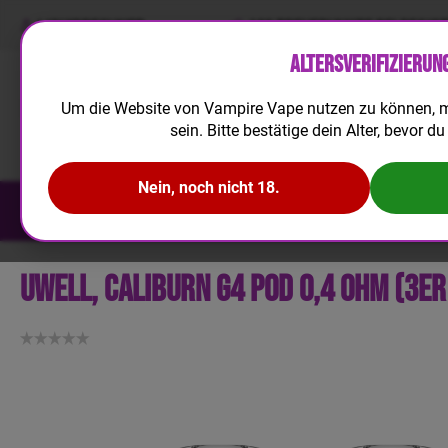
LIQUIDRECHNER
100 TREUEPUNKTE BEI REGIS
Altersverifizierun
Um die Website von Vampire Vape nutzen zu können, m
sein. Bitte bestätige dein Alter, bevor du 
Nein, noch nicht 18.
NEUHEITEN
E-LIQUID
AROMA
Uwell, Caliburn G4 Pod 0,4 Ohm (3er