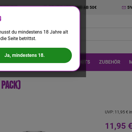
TRIERUNG
GRATIS VERSAND AB 50€
5
g
usst du mindestens 18 Jahre alt
die Seite betrittst.
Ja, mindestens 18.
 & DIY
EINWEG
BIG PUFF
KITS
ZUBEHÖR
 Pack)
UVP:
11,95 €
i
11,95 