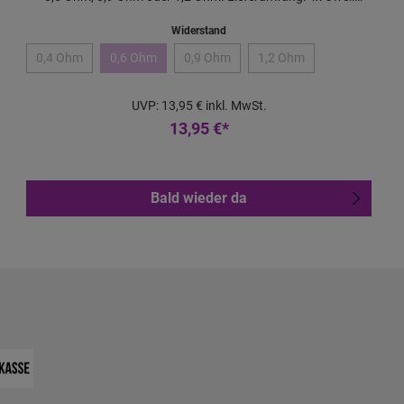
Caliburn G3 Pod Features:
Widerstand
0,4 Ohm
0,6 Ohm
0,9 Ohm
1,2 Ohm
UVP:
13,95 €
inkl. MwSt.
13,95 €*
Bald wieder da