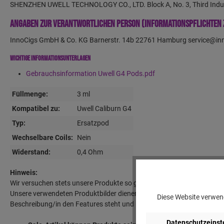
SHENZHEN UWELL TECHNOLOGY CO., LTD. Block A, No. 3, Third Ind
Angaben zur verantwortlichen Person (Informationspflichten 
InnoCigs GmbH & Co. KG Barnerstr. 14b 22761 Hamburg service@in
Wichtige Informationsunterlagen
Gebrauchsinformation Uwell G4 Pods.pdf
Füllmenge:
3 ml
Kompatibel zu:
Uwell Caliburn G4
Typ:
Ersatzpod
Wechselbare Coils:
Nein
Widerstand:
0,4 Ohm
Hinweis:
Wir versuchen stets unsere Produkte so gut wie möglich zu beschreib
Unsere verwendeten Produktbilder dienen lediglich der Darstellung des
Diese Website verwend
Beschreibung/in den Features steht und im Lieferumfang aufgeführt i
Datenschutzeinst