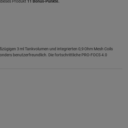
r dieses Produkt
11 Bonus-Punkte.
ßzügigen 3 ml Tankvolumen und integrierten 0,9 Ohm Mesh Coils
onders benutzerfreundlich.
Die fortschrittliche PRO-FOCS 4.0