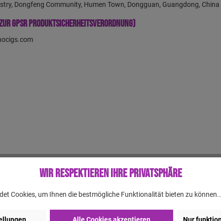
ustry, Dongfeng Community, Humen Town, Dongguan, Guangdong, China
zur GPSR Produktsicherheitsverordnung)
nocigs.com
Wir respektieren Ihre Privatsphäre
en, allerdings sind auch wir nicht fehlerlos. Aus diesem Grund können w
 Produkts. Der gelieferte Artikel kann, in Bezug auf Farbe, Anzahl etc., 
et Cookies, um Ihnen die bestmögliche Funktionalität bieten zu können.
st.
ellungen
Alle Cookies akzeptieren
Nur funktio