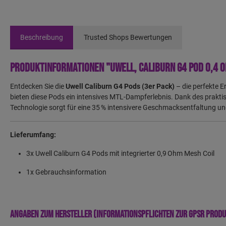
Beschreibung
Trusted Shops Bewertungen
Produktinformationen "Uwell, Caliburn G4 Pod 0,4 O
Entdecken Sie die
Uwell Caliburn G4 Pods (3er Pack)
– die perfekte E
bieten diese Pods ein intensives MTL-Dampferlebnis.
Dank des prakti
Technologie sorgt für eine 35 % intensivere Geschmacksentfaltung u
Lieferumfang:
3x Uwell Caliburn G4 Pods mit integrierter 0,9 Ohm Mesh Coil
1x Gebrauchsinformation
Angaben zum Hersteller (Informationspflichten zur GPSR Prod