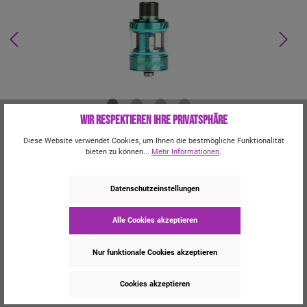
Wir respektieren Ihre Privatsphäre
%
24,29 €*
Diese Website verwendet Cookies, um Ihnen die bestmögliche Funktionalität
26,99 €*
(10% gespart)
bieten zu können...
Mehr Informationen
.
Inhalt:
1 Stück
Preise inkl. MwSt. zzgl. Versandkosten
Datenschutzeinstellungen
Momentan nicht verfügbar
Kauf 4x 10ml E-Liquid und sicher dir 25% Rabatt!
Alle Cookies akzeptieren
Kauf 2x Longfill und sicher dir 25% Rabatt!
Kauf 2x Shortfill und sicher dir 25% Rabatt!
Nur funktionale Cookies akzeptieren
Kauf 2x 30ml Aroma und sicher dir 25% Rabatt!
Cookies akzeptieren
Zum Merkzettel hinzufügen