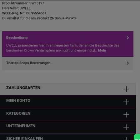
Produktnummer:
SW10197
Hersteller:
UWELL
WEEE-Reg. Nr.: DE 95554567
Du erhältst für dieses Produkt
26 Bonus-Punkte.
Beschreibung
UWELL präsentieren hier ihren neuesten Tank, der an die Geschichte des
berühmten Crown Verdampfers anknüpft und einige nützl…
Mehr
Trusted Shops Bewertungen
ZAHLUNGSARTEN
MEIN KONTO
KATEGORIEN
UNTERNEHMEN
SICHER EINKAUFEN