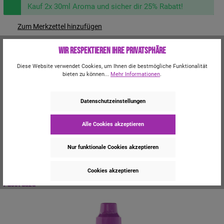
Kauf 2x 30ml Aroma und sicher dir 25% Rabatt!
Zum Merkzettel hinzufügen
Produktnummer:
T40057
Wir respektieren Ihre Privatsphäre
Hersteller:
Flavour Warehouse LTD
WEEE-Reg. Nr.: DE 95554567
Diese Website verwendet Cookies, um Ihnen die bestmögliche Funktionalität
Du erhältst für dieses Produkt
8 Bonus-Punkte.
bieten zu können...
Mehr Informationen
.
Beschreibung
Datenschutzeinstellungen
Hol Dir Deine Schmatzer unter dem Cherry Tree, dem E-Liquid aus saftigen
Kirschen. Dieses Liquid ist voll von köstlichen, sü…
Mehr
Alle Cookies akzeptieren
Trusted Shops Bewertungen
Nur funktionale Cookies akzeptieren
Cookies akzeptieren
Passt dazu