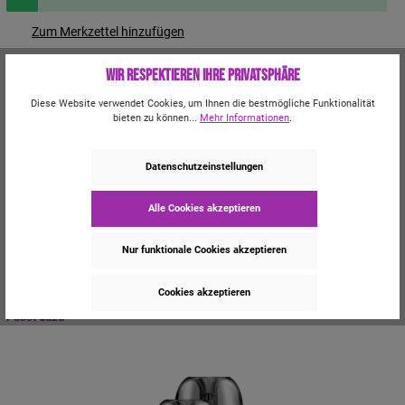
Zum Merkzettel hinzufügen
Produktnummer:
60815
Wir respektieren Ihre Privatsphäre
Hersteller:
Voopoo
WEEE-Reg. Nr.: DE 95554567
Diese Website verwendet Cookies, um Ihnen die bestmögliche Funktionalität
Du erhältst für dieses Produkt
15 Bonus-Punkte.
bieten zu können...
Mehr Informationen
.
Beschreibung
Datenschutzeinstellungen
Lieferumfang: 1x VooPoo ARGUS Z Akku 1x VooPoo ARGUS 0,7 Ω Pod
(integrierte Coil) 1x USB-C Ladekabel Features:
Mehr
Alle Cookies akzeptieren
Trusted Shops Bewertungen
Nur funktionale Cookies akzeptieren
Cookies akzeptieren
Passt dazu