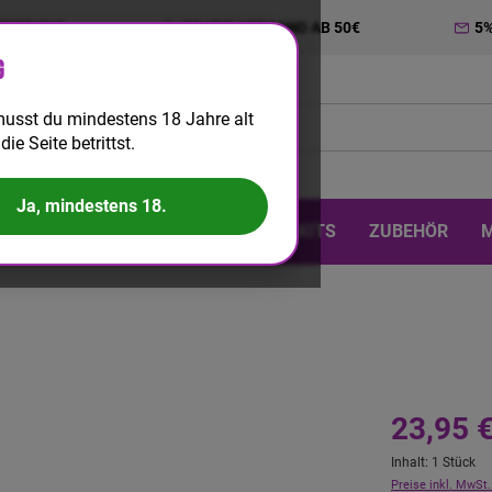
TRIERUNG
GRATIS VERSAND AB 50€
5
g
usst du mindestens 18 Jahre alt
die Seite betrittst.
Ja, mindestens 18.
 & DIY
EINWEG
BIG PUFF
KITS
ZUBEHÖR
23,95 
Inhalt:
1 Stück
Preise inkl. MwSt.