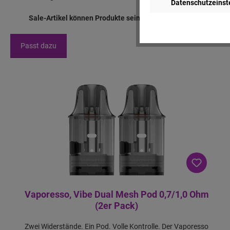
Datenschutzeinst
Sale-Artikel können Produkte sein, die über dem empfohlenen
Passt dazu
Vaporesso, Vibe Dual Mesh Pod 0,7/1,0 Ohm
(2er Pack)
Zwei Widerstände. Ein Pod. Volle Kontrolle. Der Vaporesso