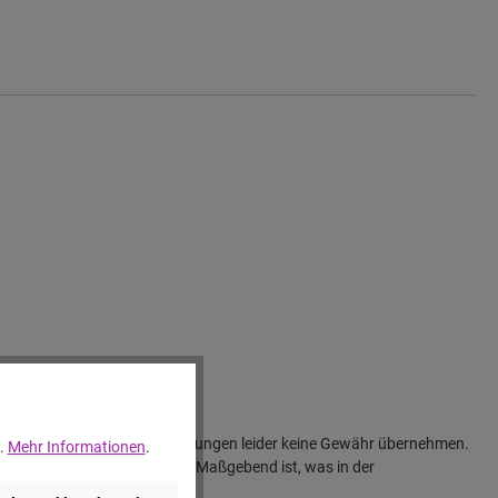
ir für unsere Produktbeschreibungen leider keine Gewähr übernehmen.
..
Mehr Informationen
.
vom jeweiligen Bild abweichen. Maßgebend ist, was in der