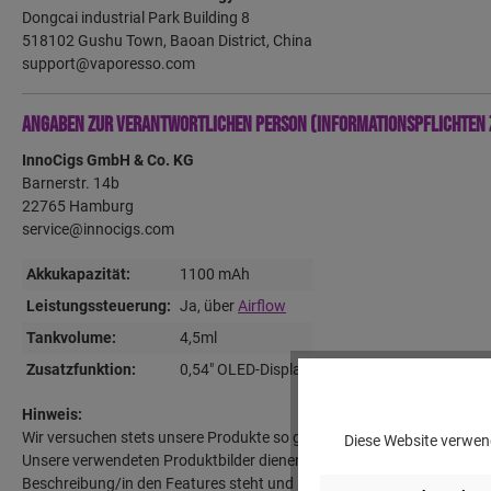
Dongcai industrial Park Building 8
518102 Gushu Town, Baoan District, China
support@vaporesso.com
Angaben zur verantwortlichen Person (Informationspflichten 
InnoCigs GmbH & Co. KG
Barnerstr. 14b
22765 Hamburg
service@innocigs.com
Akkukapazität:
1100 mAh
Leistungssteuerung:
Ja, über
Airflow
Tankvolume:
4,5ml
Zusatzfunktion:
0,54" OLED-Display
Hinweis:
Wir versuchen stets unsere Produkte so gut wie möglich zu beschreib
Diese Website verwend
Unsere verwendeten Produktbilder dienen lediglich der Darstellung des
Beschreibung/in den Features steht und im Lieferumfang aufgeführt i