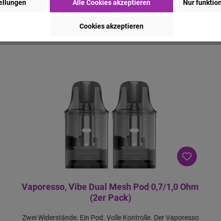
ellungen
Alle Cookies akzeptieren
Nur funktio
 MHD liegen. Das MHD ist jedoch nur eine Empfehlung und wir garantier
Cookies akzeptieren
Vaporesso, Vibe Dual Mesh Pod 0,7/1,0 Ohm
(2er Pack)
Zwei Widerstände. Ein Pod. Volle Kontrolle. Der Vaporesso