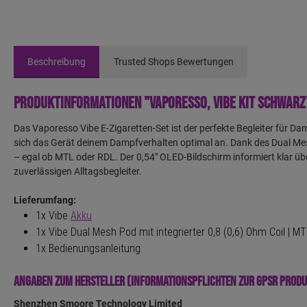
Beschreibung
Trusted Shops Bewertungen
Produktinformationen "Vaporesso, Vibe Kit schwarz
Das Vaporesso Vibe E-Zigaretten-Set ist der perfekte Begleiter für Dam
sich das Gerät deinem Dampfverhalten optimal an. Dank des Dual Mesh
– egal ob MTL oder RDL. Der 0,54" OLED-Bildschirm informiert klar 
zuverlässigen Alltagsbegleiter.
Lieferumfang:
1x Vibe
Akku
1x Vibe Dual Mesh Pod mit integrierter 0,8 (0,6) Ohm Coil | MT
1x Bedienungsanleitung
Angaben zum Hersteller (Informationspflichten zur GPSR Prod
Shenzhen Smoore Technology Limited