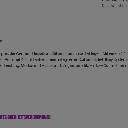
Du erhältst fü
"
pfer, die Wert auf Flexibilität, Stil und Funktionalität legen. Mit einem 1
 Pods mit 4,5 ml Tankvolumen, integrierter Coil und Side-Filling-Syste
über Leistung, Modus und Akkustand. Zugautomatik,
Airflow
-Control und 
L
uktsicherheitsverordnung)