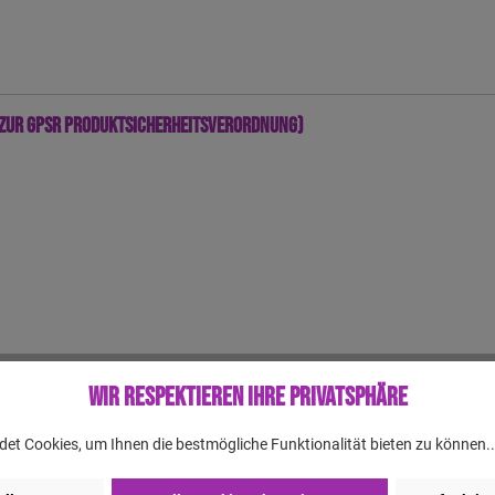
zur GPSR Produktsicherheitsverordnung)
Wir respektieren Ihre Privatsphäre
en, allerdings sind auch wir nicht fehlerlos. Aus diesem Grund können w
et Cookies, um Ihnen die bestmögliche Funktionalität bieten zu können.
 Produkts. Der gelieferte Artikel kann, in Bezug auf Farbe, Anzahl etc., 
st.