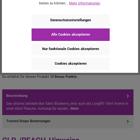
bieten zu können...
Mehr Informationen
.
CLP-/REACH-Hinweise
Datenschutzeinstellungen
Bitte beachten Sie die Gefahrenhinweise zu diesem Artikel.
Mehr dazu.
Alle Cookies akzeptieren
Signalwort: Achtung!
Nur funktionale Cookies akzeptieren
Zum Merkzettel hinzufügen
Cookies akzeptieren
Produktnummer:
T43020
Hersteller:
Vampire Vape
Du erhältst für dieses Produkt
13 Bonus-Punkte.
Beschreibung
Das allseits beliebte Bar Salts Blueberry, jetzt auch als Longfill! 10ml Aroma in
einer 60ml Flasche. Achtung! Es handel…
Mehr
Trusted Shops Bewertungen