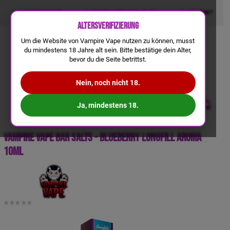
LIQUIDRECHNER
GRATIS VERSAND AB 50€
KONTAKT
Altersverifizierung
Um die Website von Vampire Vape nutzen zu können, musst
du mindestens 18 Jahre alt sein. Bitte bestätige dein Alter,
bevor du die Seite betrittst.
Nein, noch nicht 18.
Ja, mindestens 18.
Vampire Vape Bar Salts - Blueberry Longfill Aroma
10ml
a
a
b
b
1
1
0,
0,
1
1
2
2
€
€
-
-
B
B
ei
ei
m
m
K
K
a
a
uf
uf