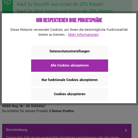
Kauf 2x Shortfill und sicher dir 25% Rabatt!
Kauf 2x 30ml Aroma und sicher dir 25% Rabatt!
Wir respektieren Ihre Privatsphäre
In den Warenkorb
Diese Website verwendet Cookies, um Ihnen die bestmögliche Funktionalität
bieten zu können...
Mehr Informationen
.
CLP-/REACH-Hinweise
Datenschutzeinstellungen
Bitte beachten Sie die Gefahrenhinweise zu diesem Artikel.
Mehr dazu.
Alle Cookies akzeptieren
Signalwort: Achtung!
Nur funktionale Cookies akzeptieren
Zum Merkzettel hinzufügen
Cookies akzeptieren
Produktnummer:
T42132
Hersteller:
Vampire Vape
WEEE-Reg. Nr.: DE 95554567
Du erhältst für dieses Produkt
5 Bonus-Punkte.
Beschreibung
Dieses Bar Salt ist ein supersüßer, fruchtiger Leckerbissen, der die ideale