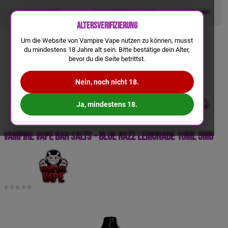
LIQUIDRECHNER
GRATIS VERSAND AB 50€
KONTAKT
Altersverifizierung
Um die Website von Vampire Vape nutzen zu können, musst
du mindestens 18 Jahre alt sein. Bitte bestätige dein Alter,
bevor du die Seite betrittst.
Nein, noch nicht 18.
Ja, mindestens 18.
Vampire Vape Bar Salts - Blue Razz Lemonade 10ml 5mg
a
a
b
b
4,
4,
5
5
€
€
-
-
B
B
ei
ei
m
m
K
K
a
a
uf
uf
v
v
o
o
n
n