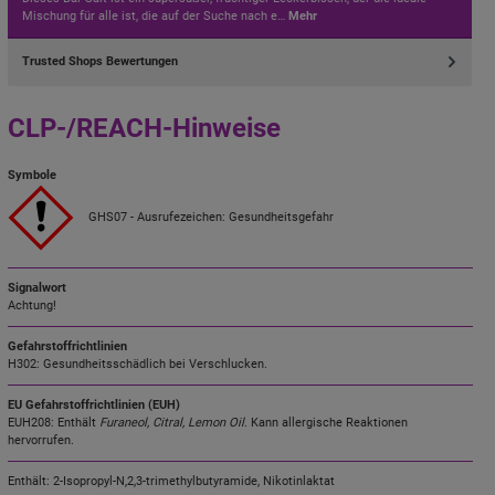
Mischung für alle ist, die auf der Suche nach e…
Mehr
Trusted Shops Bewertungen
CLP-/REACH-Hinweise
Symbole
GHS07 - Ausrufezeichen: Gesundheitsgefahr
Signalwort
Achtung!
Gefahrstoffrichtlinien
H302: Gesundheitsschädlich bei Verschlucken.
EU Gefahrstoffrichtlinien (EUH)
EUH208: Enthält
Furaneol, Citral, Lemon Oil
. Kann allergische Reaktionen
hervorrufen.
Enthält: 2-Isopropyl-N,2,3-trimethylbutyramide, Nikotinlaktat