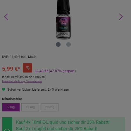
4
4
S
S
tü
tü
c
c
k
k
UVP:
11,49 €
inkl. MwSt.
%
5,99 €*
11,49 €*
(47.87% gespart)
Inhalt:
10 ml
(
599,00 €
* / 1000 ml)
Preise inkl. MwSt. zzgl. Versandkosten
Sofort verfügbar, Lieferzeit: 2 - 3 Werktage
Nikotinstärke
5 mg
10 mg
20 mg
Kauf 4x 10ml E-Liquid und sicher dir 25% Rabatt!
Kauf 2x Longfill und sicher dir 25% Rabatt!