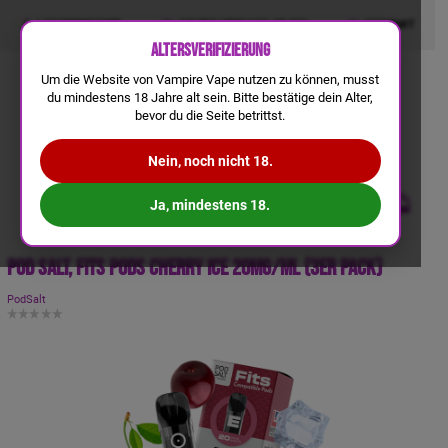
LIQUIDRECHNER
GRATIS VERSAND AB 50€
KONTAKT
Altersverifizierung
Um die Website von Vampire Vape nutzen zu können, musst
du mindestens 18 Jahre alt sein. Bitte bestätige dein Alter,
bevor du die Seite betrittst.
Nein, noch nicht 18.
Ja, mindestens 18.
Pod Salt, Fits Pods Cherry Ice 20mg/ml (3er Pack)
PodSalt