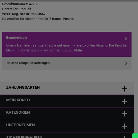
Produktnummer:
42258
Hersteller:
PodSalt
WEEE-Reg. Nr.: DE 95554567
Du erhältst für dieses Produkt
7 Bonus-Punkte.
Beschreibung
Cherry Ice liefert saftige Kirsche mit einem klaren, kühlen Abgang. Die Kirsche
bleibt im Vordergrund – voll, rotfruchtig un…
Mehr
Trusted Shops Bewertungen
ZAHLUNGSARTEN
MEIN KONTO
KATEGORIEN
UNTERNEHMEN
SICHER EINKAUFEN