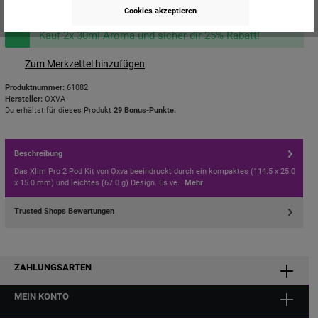
Kauf 2x Longfill und sicher dir 25% Rabatt!
Cookies akzeptieren
Kauf 2x Shortfill und sicher dir 25% Rabatt!
Kauf 2x 30ml Aroma und sicher dir 25% Rabatt!
Zum Merkzettel hinzufügen
Produktnummer:
61082
Hersteller:
OXVA
Du erhältst für dieses Produkt
29 Bonus-Punkte.
Beschreibung
Das Xlim Pro 2 Pod Kit von Oxva beeindruckt durch ein kompaktes (114.5 x 25.0
x 15.0 mm) und leichtes (67.0 g) Design. Es ve…
Mehr
Trusted Shops Bewertungen
ZAHLUNGSARTEN
MEIN KONTO