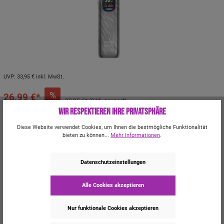
UVP:
33,95 €
inkl. MwSt.
%
26,99 €*
33,95 €*
(21% gespart)
Wir respektieren Ihre Privatsphäre
Preise inkl. MwSt. zzgl. Versandkosten
Momentan nicht verfügbar
Diese Website verwendet Cookies, um Ihnen die bestmögliche Funktionalität
bieten zu können...
Mehr Informationen
.
Farbe
Black Carbon
Black Rosegold
Black Warrior
Blue Python
Datenschutzeinstellungen
Brown Python
Pink
Platinum Gray
Platinum black
Alle Cookies akzeptieren
Silber Carbon
Nur funktionale Cookies akzeptieren
Kauf 4x 10ml E-Liquid und sicher dir 25% Rabatt!