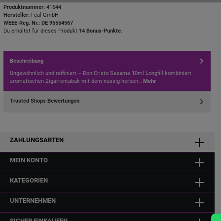
Produktnummer:
41644
Hersteller:
Feal GmbH
WEEE-Reg. Nr.: DE 95554567
Du erhältst für dieses Produkt
14 Bonus-Punkte.
Beschreibung
Ungewöhnlich und raffiniert – Don Cristo Sesame 10ml Longfill kombiniert
aromatischen Zigarrentabak mit dem nussig-herben…
Mehr
Trusted Shops Bewertungen
ZAHLUNGSARTEN
MEIN KONTO
KATEGORIEN
UNTERNEHMEN
SICHER EINKAUFEN