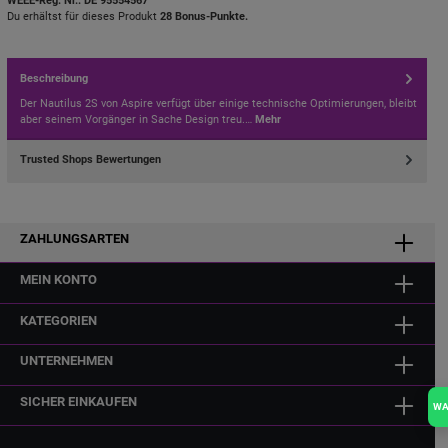
WEEE-Reg. Nr.: DE 95554567
Du erhältst für dieses Produkt
28 Bonus-Punkte.
Beschreibung
Der Nautilus 2S von Aspire verfügt über einige technische Optimierungen, bleibt
aber seinem Vorgänger in Sache Design treu.…
Mehr
Trusted Shops Bewertungen
ZAHLUNGSARTEN
MEIN KONTO
KATEGORIEN
UNTERNEHMEN
SICHER EINKAUFEN
W