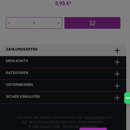
5,95 €*
des Pods im Gerät, wodurch der Zugwiderstand präzise
angepasst werden kann. Lieferumfang: 2× Vaporesso LUXE XR
Pods (New Version) – MTL oder DTL 1× Gebrauchsinformation
ZAHLUNGSARTEN
MEIN KONTO
KATEGORIEN
UNTERNEHMEN
SICHER EINKAUFEN
W
* Alle Preise inkl. gesetzl. Mehrwertsteuer zzgl.
Versandkosten
und
ggf. Nachnahmegebühren, wenn nicht anders angegeben.
© 2026 Vampire Vape - Alle Rechte vorbehalten.