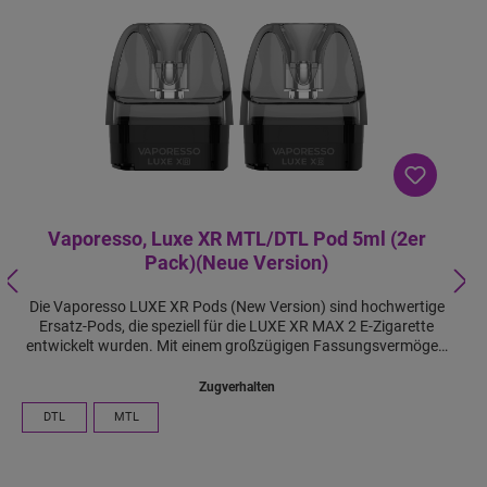
Vaporesso, Luxe XR MTL/DTL Pod 5ml (2er
Pack)(Neue Version)
Die Vaporesso LUXE XR Pods (New Version) sind hochwertige
Ersatz-Pods, die speziell für die LUXE XR MAX 2 E-Zigarette
entwickelt wurden. Mit einem großzügigen Fassungsvermögen
von 5 ml bieten sie ausreichend Platz für Ihr Lieblingsliquid. Die
Pods sind sowohl in MTL- als auch in DTL-Varianten erhältlich
Zugverhalten
und ermöglichen so ein individuelles Dampferlebnis. Dank des
DTL
MTL
Bottom-Filling-Systems lassen sie sich einfach und sauber
befüllen. Die Kompatibilität mit den Vaporesso GTX Coils und
das Plug-and-Pull-Design sorgen für einen unkomplizierten Coil-
Wechsel. Die Airflow-Justierung erfolgt durch einfaches Drehen